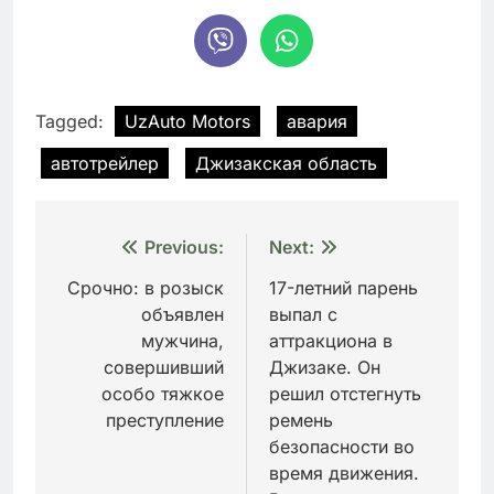
Tagged:
UzAuto Motors
авария
автотрейлер
Джизакская область
Навигация
Previous:
Next:
по
Срочно: в розыск
17-летний парень
объявлен
выпал с
записям
мужчина,
аттракциона в
совершивший
Джизаке. Он
особо тяжкое
решил отстегнуть
преступление
ремень
безопасности во
время движения.