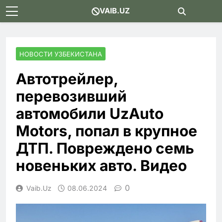
Skip
VAIB.UZ
to
content
НОВОСТИ УЗБЕКИСТАНА
Автотрейлер,
перевозивший
автомобили UzAuto
Motors, попал в крупное
ДТП. Повреждено семь
новеньких авто. Видео
0
Vaib.uz
08.06.2024