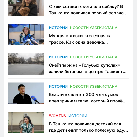
С кем оставить кота или собаку? В
Ташкенте появился первый сервис
зоонянь
ИСТОРИИ
НОВОСТИ УЗБЕКИСТАНА
Мягкая в жизни, железная на
трассе. Как одна девочка
переписывает автоспорт в
Узбекистане
ИСТОРИИ
НОВОСТИ УЗБЕКИСТАНА
Скейтпарк на «Голубых куполах»
залили бетоном: в центре Ташкента
исчезло ещё одно общественное
пространство
ИСТОРИИ
НОВОСТИ УЗБЕКИСТАНА
Власти выплатят 300 млн сумов
предпринимателю, который провёл
пять лет в тюрьме по незаконному
приговору
WOMENS
ИСТОРИИ
В Ташкенте появился детский сад,
где дети едят только полезную еду.
Его открыла мама, которая устала