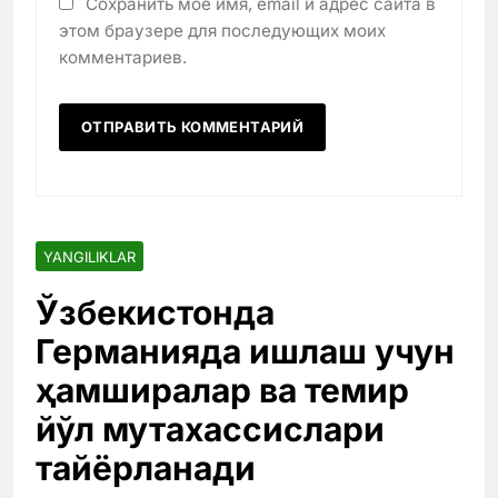
Сохранить моё имя, email и адрес сайта в
этом браузере для последующих моих
комментариев.
YANGILIKLAR
Ўзбекистонда
Германияда ишлаш учун
ҳамширалар ва темир
йўл мутахассислари
тайёрланади