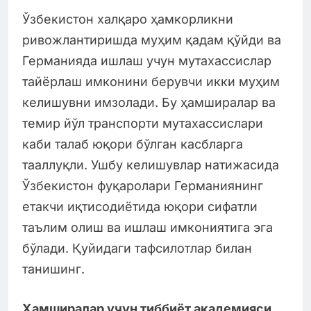
Ўзбекистон халқаро ҳамкорликни
ривожлантиришда муҳим қадам қўйди ва
Германияда ишлаш учун мутахассислар
тайёрлаш имконини берувчи икки муҳим
келишувни имзолади. Бу ҳамширалар ва
темир йўл транспорти мутахассислари
каби талаб юқори бўлган касбларга
тааллуқли. Ушбу келишувлар натижасида
Ўзбекистон фуқаролари Германиянинг
етакчи иқтисодиётида юқори сифатли
таълим олиш ва ишлаш имкониятига эга
бўлади. Қуйидаги тафсилотлар билан
танишинг.
Ҳамширалар учун тиббиёт академияси