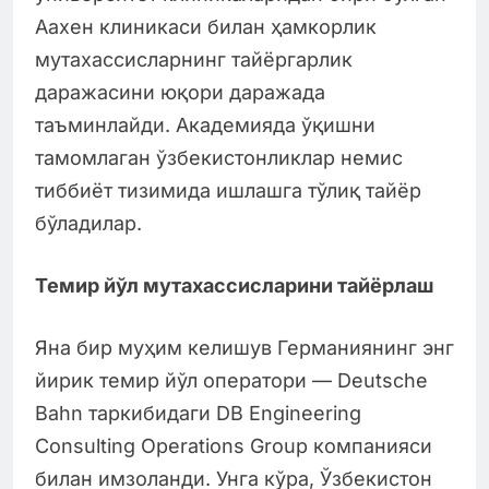
Аахен клиникаси билан ҳамкорлик
мутахассисларнинг тайёргарлик
даражасини юқори даражада
таъминлайди. Академияда ўқишни
тамомлаган ўзбекистонликлар немис
тиббиёт тизимида ишлашга тўлиқ тайёр
бўладилар.
Темир йўл мутахассисларини тайёрлаш
Яна бир муҳим келишув Германиянинг энг
йирик темир йўл оператори — Deutsche
Bahn таркибидаги DB Engineering
Consulting Operations Group компанияси
билан имзоланди. Унга кўра, Ўзбекистон