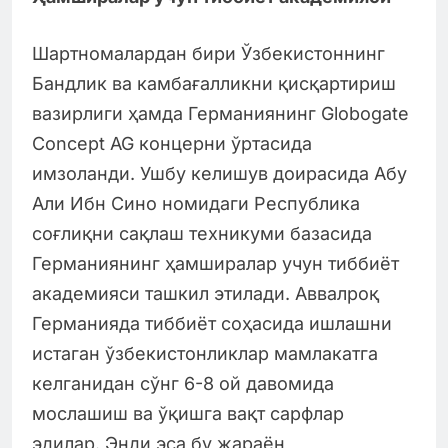
Шартномалардан бири Ўзбекистоннинг
Бандлик ва камбағалликни қисқартириш
вазирлиги ҳамда Германиянинг Globogate
Concept AG концерни ўртасида
имзоланди. Ушбу келишув доирасида Абу
Али Ибн Сино номидаги Республика
соғлиқни сақлаш техникуми базасида
Германиянинг ҳамширалар учун тиббиёт
академияси ташкил этилади. Аввалроқ
Германияда тиббиёт соҳасида ишлашни
истаган ўзбекистонликлар мамлакатга
келганидан сўнг 6-8 ой давомида
мослашиш ва ўқишга вақт сарфлар
эдилар. Энди эса бу жараён