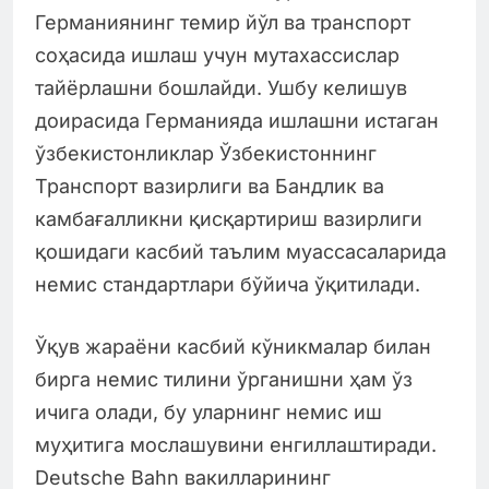
Германиянинг темир йўл ва транспорт
соҳасида ишлаш учун мутахассислар
тайёрлашни бошлайди. Ушбу келишув
доирасида Германияда ишлашни истаган
ўзбекистонликлар Ўзбекистоннинг
Транспорт вазирлиги ва Бандлик ва
камбағалликни қисқартириш вазирлиги
қошидаги касбий таълим муассасаларида
немис стандартлари бўйича ўқитилади.
Ўқув жараёни касбий кўникмалар билан
бирга немис тилини ўрганишни ҳам ўз
ичига олади, бу уларнинг немис иш
муҳитига мослашувини енгиллаштиради.
Deutsche Bahn вакилларининг