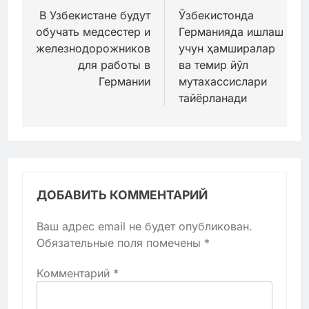
по
В Узбекистане будут
Ўзбекистонда
обучать медсестер и
Германияда ишлаш
записям
железнодорожников
учун ҳамширалар
для работы в
ва темир йўл
Германии
мутахассислари
тайёрланади
ДОБАВИТЬ КОММЕНТАРИЙ
Ваш адрес email не будет опубликован.
Обязательные поля помечены
*
Комментарий
*