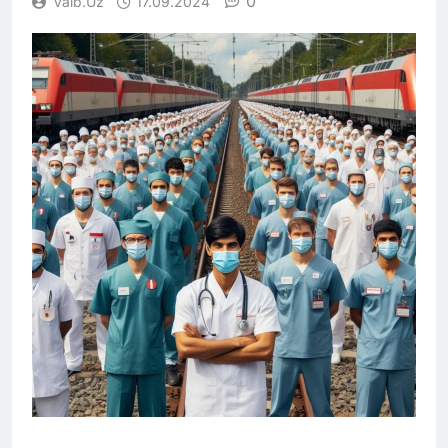
0
Vaib.uz
17.09.2024