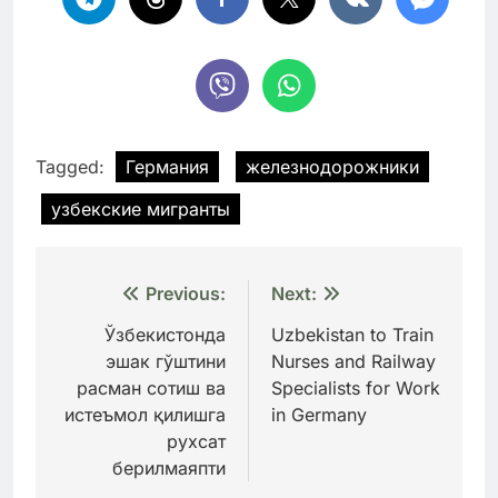
Tagged:
Германия
железнодорожники
узбекские мигранты
Навигация
Previous:
Next:
по
Ўзбекистонда
Uzbekistan to Train
эшак гўштини
Nurses and Railway
записям
расман сотиш ва
Specialists for Work
истеъмол қилишга
in Germany
рухсат
берилмаяпти