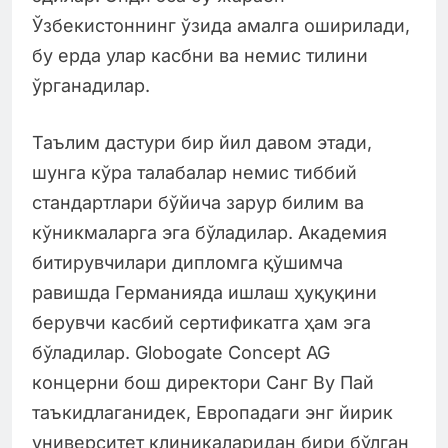
Ўзбекистоннинг ўзида амалга оширилади,
бу ерда улар касбни ва немис тилини
ўрганадилар.
Таълим дастури бир йил давом этади,
шунга кўра талабалар немис тиббий
стандартлари бўйича зарур билим ва
кўникмаларга эга бўладилар. Академия
битирувчилари дипломга қўшимча
равишда Германияда ишлаш ҳуқуқини
берувчи касбий сертификатга ҳам эга
бўладилар. Globogate Concept AG
концерни бош директори Санг Ву Пай
таъкидлаганидек, Европадаги энг йирик
университет клиникаларидан бири бўлган