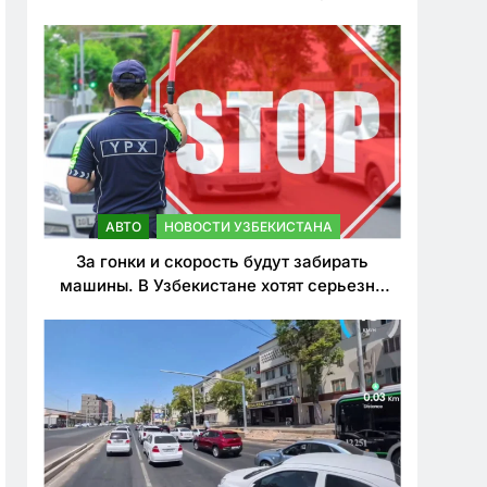
врезался в дерево
АВТО
НОВОСТИ УЗБЕКИСТАНА
За гонки и скорость будут забирать
машины. В Узбекистане хотят серьезно
ужесточить наказания для лихачей