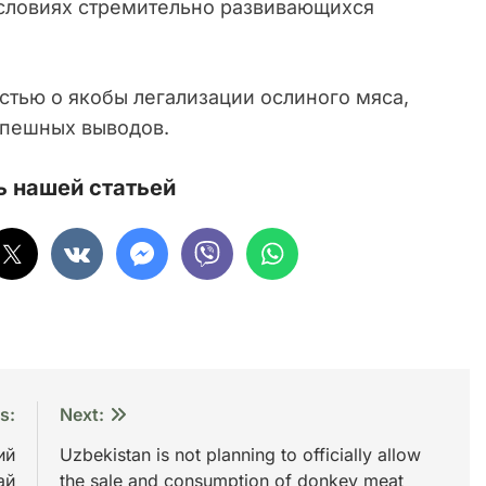
условиях стремительно развивающихся
стью о якобы легализации ослиного мяса,
спешных выводов.
 нашей статьей
s:
Next:
ий
Uzbekistan is not planning to officially allow
ай
the sale and consumption of donkey meat