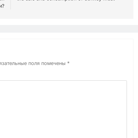
и?
язательные поля помечены
*