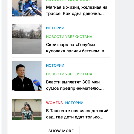
Мягкая в жизни, железная на
трассе. Как одна девочка
переписывает автоспорт в
Узбекистане
ИСТОРИИ
НОВОСТИ УЗБЕКИСТАНА
Скейтпарк на «Голубых
куполах» залили бетоном: в
центре Ташкента исчезло ещё
одно общественное
ИСТОРИИ
пространство
НОВОСТИ УЗБЕКИСТАНА
Власти выплатят 300 млн
сумов предпринимателю,
который провёл пять лет в
тюрьме по незаконному
WOMENS
ИСТОРИИ
приговору
В Ташкенте появился детский
сад, где дети едят только
полезную еду. Его открыла
мама, которая устала просить
SHOW MORE