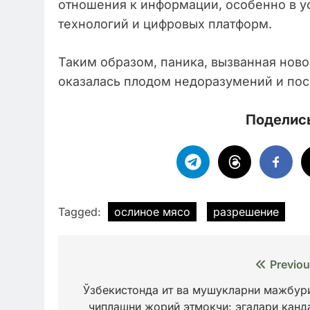
отношения к информации, особенно в 
технологий и цифровых платформ.
Таким образом, паника, вызванная ново
оказалась плодом недоразумений и по
Поделись
Tagged:
ослиное мясо
разрешение
Навигация
Previou
по
Ўзбекистонда ит ва мушукларни мажбур
чиплашни жорий этмоқчи: эгалари қанд