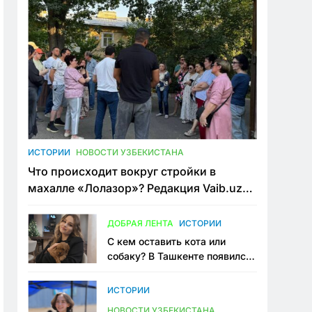
ИСТОРИИ
НОВОСТИ УЗБЕКИСТАНА
Что происходит вокруг стройки в
махалле «Лолазор»? Редакция Vaib.uz
встретилась со всеми сторонами
конфликта
ДОБРАЯ ЛЕНТА
ИСТОРИИ
С кем оставить кота или
собаку? В Ташкенте появился
первый сервис зоонянь
ИСТОРИИ
НОВОСТИ УЗБЕКИСТАНА