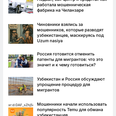
работала мошенническая
фабрика на Чиланзаре
Чиновники взялись за
мошенников, которые разводят
узбекистанцев, маскируясь под
Uzum nasiya
Россия готовится отменить
патенты для мигрантов: что это
значит и к чему готовиться?
Узбекистан и Россия обсуждают
упрощение процедур для
мигрантов
Мошенники начали использовать
xr:d:DAF_sZhj5qo:11,j:3764305291706817683,t:24031623
популярность Temu для обмана
узбекистанцев