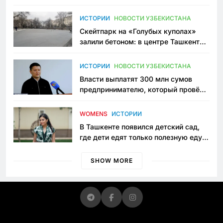
переписывает автоспорт в
Узбекистане
ИСТОРИИ
НОВОСТИ УЗБЕКИСТАНА
Скейтпарк на «Голубых куполах»
залили бетоном: в центре Ташкента
исчезло ещё одно общественное
пространство
ИСТОРИИ
НОВОСТИ УЗБЕКИСТАНА
Власти выплатят 300 млн сумов
предпринимателю, который провёл
пять лет в тюрьме по незаконному
приговору
WOMENS
ИСТОРИИ
В Ташкенте появился детский сад,
где дети едят только полезную еду.
Его открыла мама, которая устала
просить «кашу без сахара»
SHOW MORE