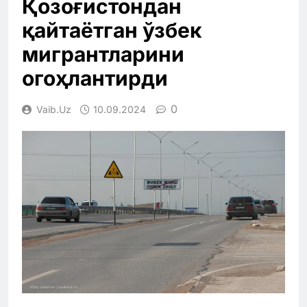
Қозоғистондан
қайтаётган ўзбек
мигрантларини
огоҳлантирди
0
Vaib.uz
10.09.2024