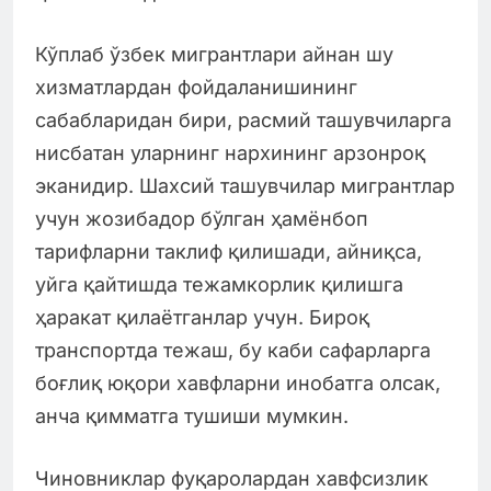
Кўплаб ўзбек мигрантлари айнан шу
хизматлардан фойдаланишининг
сабабларидан бири, расмий ташувчиларга
нисбатан уларнинг нархининг арзонроқ
эканидир. Шахсий ташувчилар мигрантлар
учун жозибадор бўлган ҳамёнбоп
тарифларни таклиф қилишади, айниқса,
уйга қайтишда тежамкорлик қилишга
ҳаракат қилаётганлар учун. Бироқ
транспортда тежаш, бу каби сафарларга
боғлиқ юқори хавфларни инобатга олсак,
анча қимматга тушиши мумкин.
Чиновниклар фуқаролардан хавфсизлик