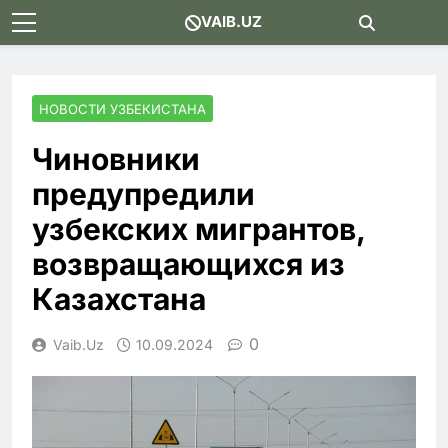
Skip
VAIB.UZ
to
content
НОВОСТИ УЗБЕКИСТАНА
Чиновники
предупредили
узбекских мигрантов,
возвращающихся из
Казахстана
0
Vaib.uz
10.09.2024