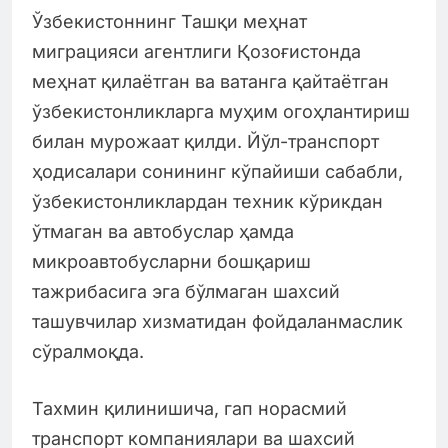
Ўзбекистоннинг Ташқи меҳнат
миграцияси агентлиги Қозоғистонда
меҳнат қилаётган ва ватанга қайтаётган
ўзбекистонликларга муҳим огоҳлантириш
билан мурожаат қилди. Йўл-транспорт
ҳодисалари сонининг кўпайиши сабабли,
ўзбекистонликлардан техник кўрикдан
ўтмаган ва автобуслар ҳамда
микроавтобусларни бошқариш
тажрибасига эга бўлмаган шахсий
ташувчилар хизматидан фойдаланмаслик
сўралмоқда.
Тахмин қилинишича, гап норасмий
транспорт компаниялари ва шахсий