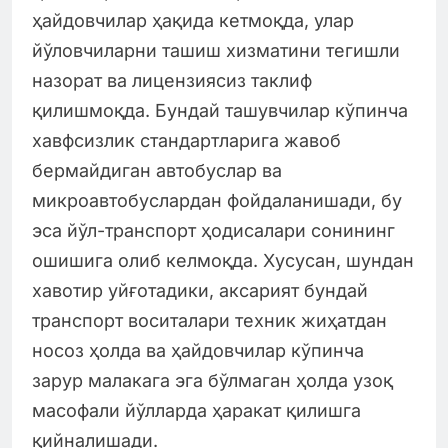
ҳайдовчилар ҳақида кетмоқда, улар
йўловчиларни ташиш хизматини тегишли
назорат ва лицензиясиз таклиф
қилишмоқда. Бундай ташувчилар кўпинча
хавфсизлик стандартларига жавоб
бермайдиган автобуслар ва
микроавтобуслардан фойдаланишади, бу
эса йўл-транспорт ҳодисалари сонининг
ошишига олиб келмоқда. Хусусан, шундан
хавотир уйғотадики, аксарият бундай
транспорт воситалари техник жиҳатдан
носоз ҳолда ва ҳайдовчилар кўпинча
зарур малакага эга бўлмаган ҳолда узоқ
масофали йўлларда ҳаракат қилишга
қийналишади.