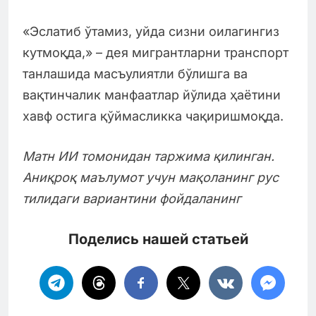
«Эслатиб ўтамиз, уйда сизни оилагингиз
кутмоқда,» – дея мигрантларни транспорт
танлашида масъулиятли бўлишга ва
вақтинчалик манфаатлар йўлида ҳаётини
хавф остига қўймасликка чақиришмоқда.
Матн ИИ томонидан таржима қилинган.
Аниқроқ маълумот учун мақоланинг рус
тилидаги вариантини фойдаланинг
Поделись нашей статьей