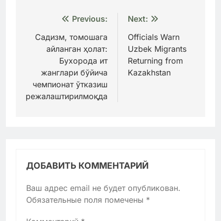
Навигация
Previous:
Next:
по
Садизм, томошага
Officials Warn
айланган ҳолат:
Uzbek Migrants
записям
Бухорода ит
Returning from
жанглари бўйича
Kazakhstan
чемпионат ўтказиш
режалаштирилмоқда
ДОБАВИТЬ КОММЕНТАРИЙ
Ваш адрес email не будет опубликован.
Обязательные поля помечены
*