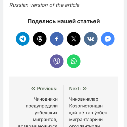
Russian version of the article
Поделись нашей статьей
Навигация
Previous:
Next:
по
Чиновники
Чиновниклар
предупредили
Қозоғистондан
записям
узбекских
қайтаётган ўзбек
мигрантов,
мигрантларини
возвращающихся
огоҳлантирди