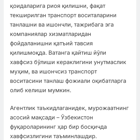
қоидаларига риоя қилишни, фақат
текширилган транспорт воситаларини
танлашни ва ишончли, тажрибага эга
компаниялар хизматларидан
фойдаланишни қатъий тавсия
қилишмоқда. Ватанга қайтиш йўли
хавфсиз бўлиши кераклигини унутмаслик
муҳим, ва ишончсиз транспорт
воситасини танлаш фожиали оқибатларга
олиб келиши мумкин.
Агентлик таъкидлаганидек, мурожаатнинг
асосий мақсади – Ўзбекистон
фуқароларининг ҳар бир босқичда
хавфсизлигини таъминлашдир.