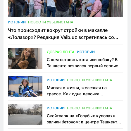
ИСТОРИИ
НОВОСТИ УЗБЕКИСТАНА
Что происходит вокруг стройки в махалле
«Лолазор»? Редакция Vaib.uz встретилась со
всеми сторонами конфликта
ДОБРАЯ ЛЕНТА
ИСТОРИИ
С кем оставить кота или собаку? В
Ташкенте появился первый сервис
зоонянь
ИСТОРИИ
НОВОСТИ УЗБЕКИСТАНА
Мягкая в жизни, железная на
трассе. Как одна девочка
переписывает автоспорт в
Узбекистане
ИСТОРИИ
НОВОСТИ УЗБЕКИСТАНА
Скейтпарк на «Голубых куполах»
залили бетоном: в центре Ташкента
исчезло ещё одно общественное