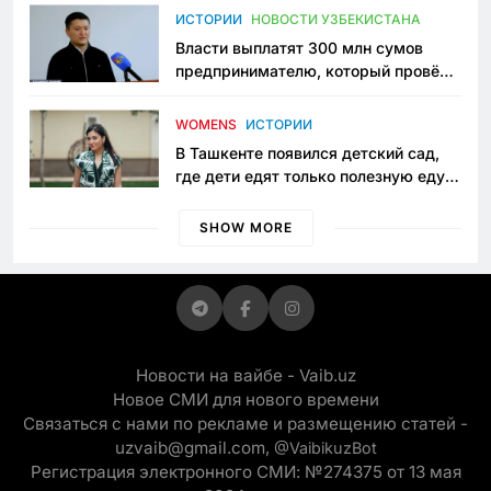
пространство
ИСТОРИИ
НОВОСТИ УЗБЕКИСТАНА
Власти выплатят 300 млн сумов
предпринимателю, который провёл
пять лет в тюрьме по незаконному
приговору
WOMENS
ИСТОРИИ
В Ташкенте появился детский сад,
где дети едят только полезную еду.
Его открыла мама, которая устала
просить «кашу без сахара»
SHOW MORE
Новости на вайбе - Vaib.uz
Новое СМИ для нового времени
Связаться с нами по рекламе и размещению статей -
uzvaib@gmail.com,
@VaibikuzBot
Регистрация электронного СМИ: №274375 от 13 мая