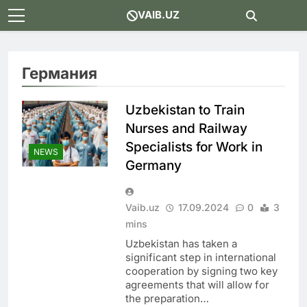
Skip
VAIB.UZ
to
content
Германия
Uzbekistan to Train
Nurses and Railway
Specialists for Work in
NEWS
Germany
Vaib.uz
17.09.2024
0
3
mins
Uzbekistan has taken a
significant step in international
cooperation by signing two key
agreements that will allow for
the preparation…