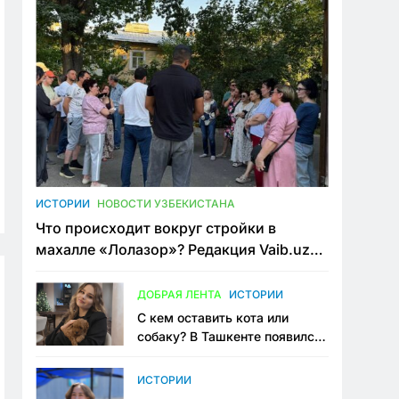
ИСТОРИИ
НОВОСТИ УЗБЕКИСТАНА
Что происходит вокруг стройки в
махалле «Лолазор»? Редакция Vaib.uz
встретилась со всеми сторонами
конфликта
ДОБРАЯ ЛЕНТА
ИСТОРИИ
С кем оставить кота или
собаку? В Ташкенте появился
первый сервис зоонянь
ИСТОРИИ