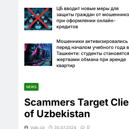
ЦБ вводит новые меры для
защиты граждан от мошенник
при оформлении онлайн-
кредитов
Мошенники активизировались
перед началом учебного года 
Ташкенте: студенты становятс
жертвами обмана при аренде
квартир
NEWS
Scammers Target Clien
of Uzbekistan
0
Vaib.uz
30.07.2024