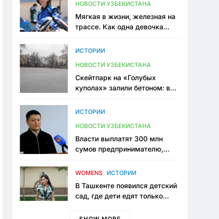
НОВОСТИ УЗБЕКИСТАНА
Мягкая в жизни, железная на
трассе. Как одна девочка
переписывает автоспорт в
Узбекистане
ИСТОРИИ
НОВОСТИ УЗБЕКИСТАНА
Скейтпарк на «Голубых
куполах» залили бетоном: в
центре Ташкента исчезло ещё
одно общественное
ИСТОРИИ
пространство
НОВОСТИ УЗБЕКИСТАНА
Власти выплатят 300 млн
сумов предпринимателю,
который провёл пять лет в
тюрьме по незаконному
WOMENS
ИСТОРИИ
приговору
В Ташкенте появился детский
сад, где дети едят только
полезную еду. Его открыла
мама, которая устала просить
SHOW MORE