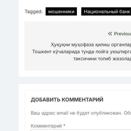
Tagged:
мошенники
Национальный банк
Навигация
Previou
по
Ҳуқуқни муҳофаза қилиш органла
Тошкент кўчаларида тунда пойга уюштирг
записям
таксичини топиб жазола
ДОБАВИТЬ КОММЕНТАРИЙ
Ваш адрес email не будет опубликован.
Об
Комментарий
*