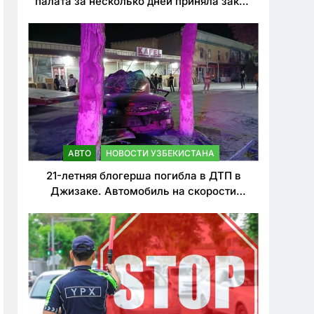
палата за несколько дней приняла закон
о резком ужесточении наказаний для
нарушителей ПДД
АВТО
НОВОСТИ УЗБЕКИСТАНА
21-летняя блогерша погибла в ДТП в
Джизаке. Автомобиль на скорости
врезался в дерево