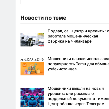
Новости по теме
Подвал, call-центр и кредиты: 
работала мошенническая
фабрика на Чиланзаре
Мошенники начали использова
xr:d:DAF_sZhj5qo:11,j:3764305291706817683,t:24031623
популярность Temu для обман
узбекистанцев
Мошенники вышли на новый
уровень: они рассылают
поддельный документ от имен
Центробанка через Телеграм