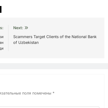
s:
Next:
ри
Scammers Target Clients of the National Bank
ан
of Uzbekistan
ди
язательные поля помечены
*