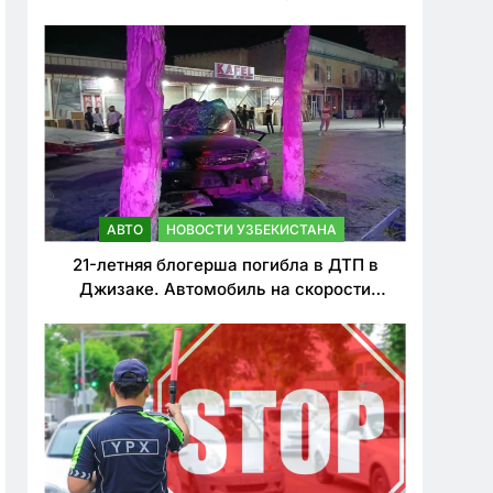
о резком ужесточении наказаний для
нарушителей ПДД
АВТО
НОВОСТИ УЗБЕКИСТАНА
21-летняя блогерша погибла в ДТП в
Джизаке. Автомобиль на скорости
врезался в дерево