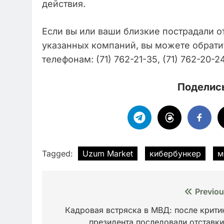
действия.
Если вы или ваши близкие пострадали о
указанных компаний, вы можете обрати
телефонам: (71) 762-21-35, (71) 762-20-
Поделись
Tagged:
Uzum Market
кибербункер
м
Навигация
Previou
по
Кадровая встряска в МВД: после крити
президента последовали отставки