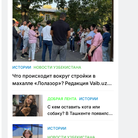
ИСТОРИИ
НОВОСТИ УЗБЕКИСТАНА
Что происходит вокруг стройки в
махалле «Лолазор»? Редакция Vaib.uz
встретилась со всеми сторонами
конфликта
ДОБРАЯ ЛЕНТА
ИСТОРИИ
С кем оставить кота или
собаку? В Ташкенте появился
первый сервис зоонянь
ИСТОРИИ
НОВОСТИ УЗБЕКИСТАНА