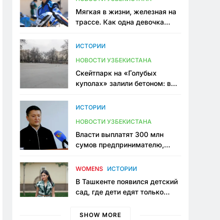
Мягкая в жизни, железная на
трассе. Как одна девочка
переписывает автоспорт в
Узбекистане
ИСТОРИИ
НОВОСТИ УЗБЕКИСТАНА
Скейтпарк на «Голубых
куполах» залили бетоном: в
центре Ташкента исчезло ещё
одно общественное
ИСТОРИИ
пространство
НОВОСТИ УЗБЕКИСТАНА
Власти выплатят 300 млн
сумов предпринимателю,
который провёл пять лет в
тюрьме по незаконному
WOMENS
ИСТОРИИ
приговору
В Ташкенте появился детский
сад, где дети едят только
полезную еду. Его открыла
мама, которая устала просить
SHOW MORE