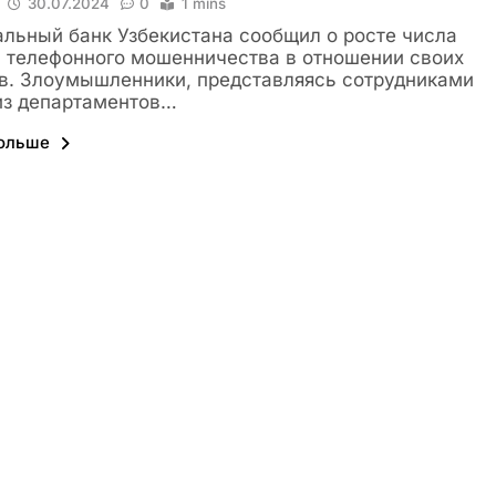
30.07.2024
0
1 mins
льный банк Узбекистана сообщил о росте числа
 телефонного мошенничества в отношении своих
в. Злоумышленники, представляясь сотрудниками
из департаментов…
больше