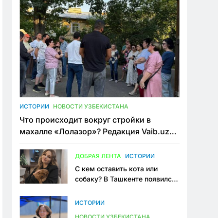
ИСТОРИИ
НОВОСТИ УЗБЕКИСТАНА
Что происходит вокруг стройки в
махалле «Лолазор»? Редакция Vaib.uz
встретилась со всеми сторонами
конфликта
ДОБРАЯ ЛЕНТА
ИСТОРИИ
С кем оставить кота или
собаку? В Ташкенте появился
первый сервис зоонянь
ИСТОРИИ
НОВОСТИ УЗБЕКИСТАНА