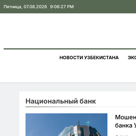
Skip
Пятница, 07.08.2026
9:06:28 PM
to
content
НОВОСТИ УЗБЕКИСТАНА
ЭК
Национальный банк
Мошенн
банка 