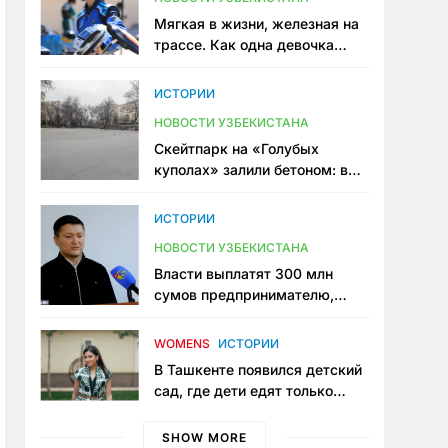
Мягкая в жизни, железная на
трассе. Как одна девочка
переписывает автоспорт в
Узбекистане
ИСТОРИИ
НОВОСТИ УЗБЕКИСТАНА
Скейтпарк на «Голубых
куполах» залили бетоном: в
центре Ташкента исчезло ещё
одно общественное
ИСТОРИИ
пространство
НОВОСТИ УЗБЕКИСТАНА
Власти выплатят 300 млн
сумов предпринимателю,
который провёл пять лет в
тюрьме по незаконному
WOMENS
ИСТОРИИ
приговору
В Ташкенте появился детский
сад, где дети едят только
полезную еду. Его открыла
мама, которая устала просить
SHOW MORE