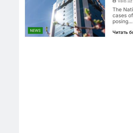
Vaib.uz
The Nati
cases of
posing…
NEWS
Читать 