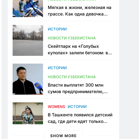
Мягкая в жизни, железная на
трассе. Как одна девочка
переписывает автоспорт в
Узбекистане
ИСТОРИИ
НОВОСТИ УЗБЕКИСТАНА
Скейтпарк на «Голубых
куполах» залили бетоном: в
центре Ташкента исчезло ещё
одно общественное
ИСТОРИИ
пространство
НОВОСТИ УЗБЕКИСТАНА
Власти выплатят 300 млн
сумов предпринимателю,
который провёл пять лет в
тюрьме по незаконному
WOMENS
ИСТОРИИ
приговору
В Ташкенте появился детский
сад, где дети едят только
полезную еду. Его открыла
мама, которая устала просить
SHOW MORE