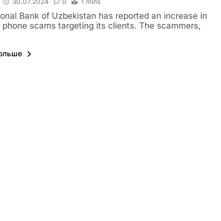
30.07.2024
0
1 mins
onal Bank of Uzbekistan has reported an increase in
 phone scams targeting its clients. The scammers,
больше