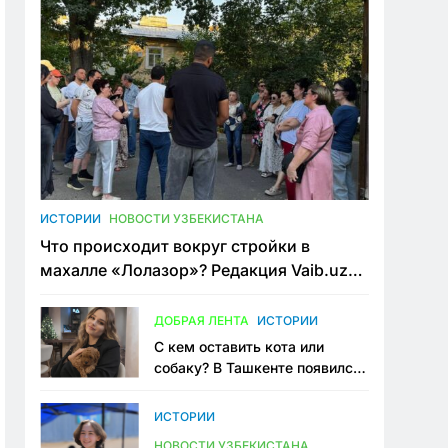
ИСТОРИИ
НОВОСТИ УЗБЕКИСТАНА
Что происходит вокруг стройки в
махалле «Лолазор»? Редакция Vaib.uz
встретилась со всеми сторонами
конфликта
ДОБРАЯ ЛЕНТА
ИСТОРИИ
С кем оставить кота или
собаку? В Ташкенте появился
первый сервис зоонянь
ИСТОРИИ
НОВОСТИ УЗБЕКИСТАНА