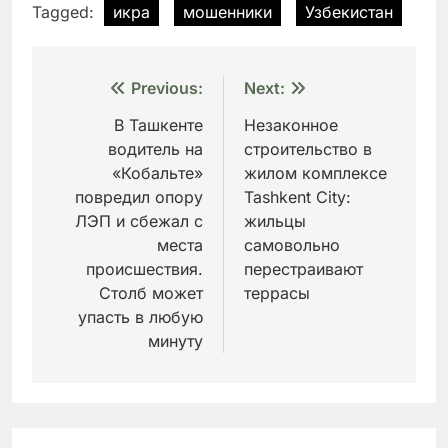
Tagged:
икра
мошенники
Узбекистан
Навигация
Previous:
Next:
по
В Ташкенте
Незаконное
водитель на
строительство в
записям
«Кобальте»
жилом комплексе
повредил опору
Tashkent City:
ЛЭП и сбежал с
жильцы
места
самовольно
происшествия.
перестраивают
Столб может
террасы
упасть в любую
минуту