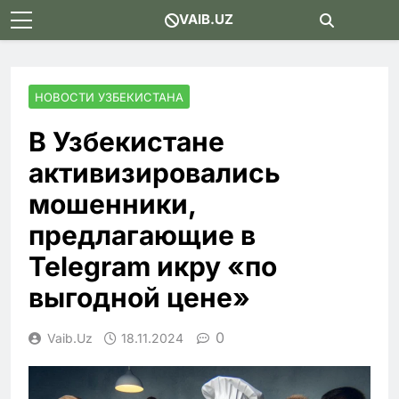
Skip
VAIB.UZ
to
content
НОВОСТИ УЗБЕКИСТАНА
В Узбекистане
активизировались
мошенники,
предлагающие в
Telegram икру «по
выгодной цене»
0
Vaib.uz
18.11.2024