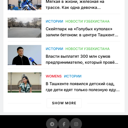
Мягкая в жизни, железная на
трассе. Как одна девочка
переписывает автоспорт в
Узбекистане
ИСТОРИИ
НОВОСТИ УЗБЕКИСТАНА
Скейтпарк на «Голубых куполах»
залили бетоном: в центре Ташкента
исчезло ещё одно общественное
пространство
ИСТОРИИ
НОВОСТИ УЗБЕКИСТАНА
Власти выплатят 300 млн сумов
предпринимателю, который провёл
пять лет в тюрьме по незаконному
приговору
WOMENS
ИСТОРИИ
В Ташкенте появился детский сад,
где дети едят только полезную еду.
Его открыла мама, которая устала
просить «кашу без сахара»
SHOW MORE