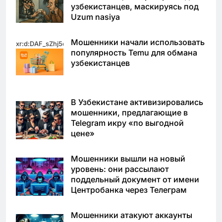
узбекистанцев, маскируясь под
Uzum nasiya
Мошенники начали использовать
xr:d:DAF_sZhj5qo:11,j:3764305291706817683,t:24031623
популярность Temu для обмана
узбекистанцев
В Узбекистане активизировались
мошенники, предлагающие в
Telegram икру «по выгодной
цене»
Мошенники вышли на новый
уровень: они рассылают
поддельный документ от имени
Центробанка через Телеграм
Мошенники атакуют аккаунты