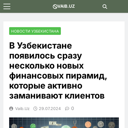
Skip
VAIB.UZ
to
content
НОВОСТИ УЗБЕКИСТАНА
В Узбекистане
появилось сразу
несколько новых
финансовых пирамид,
которые активно
заманивают клиентов
0
Vaib.uz
29.07.2024