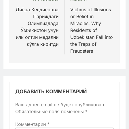
Навигация
по
Диёра Келдиёрова
Victims of Illusions
Париждаги
or Belief in
записям
Олимпиадада
Miracles: Why
Ўзбекистон учун
Residents of
илк олтин медални
Uzbekistan Fall into
қўлга киритди
the Traps of
Fraudsters
ДОБАВИТЬ КОММЕНТАРИЙ
Ваш адрес email не будет опубликован.
Обязательные поля помечены
*
Комментарий
*