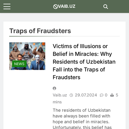
Skip
VAIB.UZ
to
content
Traps of Fraudsters
Victims of Illusions or
Belief in Miracles: Why
Residents of Uzbekistan
NEWS
Fall into the Traps of
Fraudsters
Vaib.uz
29.07.2024
0
5
mins
The residents of Uzbekistan
have always been filled with
hope and belief in miracles.
Unfortunately, this belief has