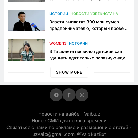
исчезло ещё одно общественное
пространство
ИСТОРИИ
НОВОСТИ УЗБЕКИСТАНА
Власти выплатят 300 млн сумов
предпринимателю, который провёл
пять лет в тюрьме по незаконному
приговору
WOMENS
ИСТОРИИ
В Ташкенте появился детский сад,
где дети едят только полезную еду.
Его открыла мама, которая устала
просить «кашу без сахара»
SHOW MORE
Новости на вайбе - Vaib.uz
Новое СМИ для нового времени
Связаться с нами по рекламе и размещению статей -
uzvaib@gmail.com,
@VaibikuzBot