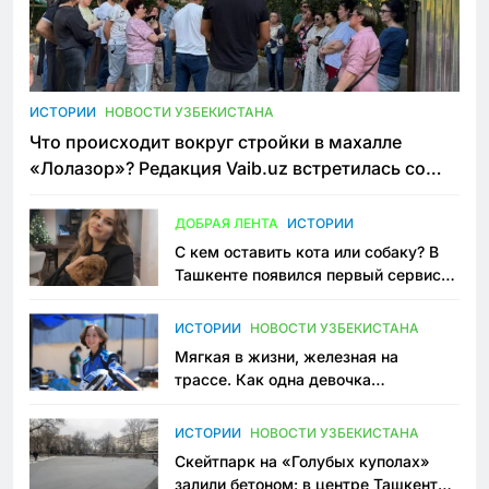
ИСТОРИИ
НОВОСТИ УЗБЕКИСТАНА
Что происходит вокруг стройки в махалле
«Лолазор»? Редакция Vaib.uz встретилась со
всеми сторонами конфликта
ДОБРАЯ ЛЕНТА
ИСТОРИИ
С кем оставить кота или собаку? В
Ташкенте появился первый сервис
зоонянь
ИСТОРИИ
НОВОСТИ УЗБЕКИСТАНА
Мягкая в жизни, железная на
трассе. Как одна девочка
переписывает автоспорт в
Узбекистане
ИСТОРИИ
НОВОСТИ УЗБЕКИСТАНА
Скейтпарк на «Голубых куполах»
залили бетоном: в центре Ташкента