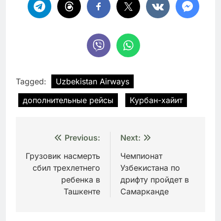
Tagged:
Uzbekistan Airways
дополнительные рейсы
Курбан-хайит
Навигация
Previous:
Next:
по
Грузовик насмерть
Чемпионат
сбил трехлетнего
Узбекистана по
записям
ребенка в
дрифту пройдет в
Ташкенте
Самарканде