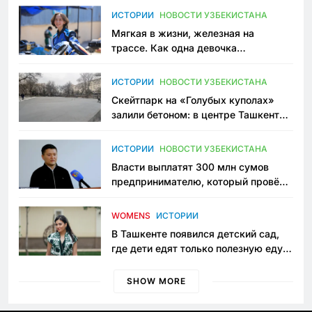
ИСТОРИИ
НОВОСТИ УЗБЕКИСТАНА
Мягкая в жизни, железная на
трассе. Как одна девочка
переписывает автоспорт в
Узбекистане
ИСТОРИИ
НОВОСТИ УЗБЕКИСТАНА
Скейтпарк на «Голубых куполах»
залили бетоном: в центре Ташкента
исчезло ещё одно общественное
пространство
ИСТОРИИ
НОВОСТИ УЗБЕКИСТАНА
Власти выплатят 300 млн сумов
предпринимателю, который провёл
пять лет в тюрьме по незаконному
приговору
WOMENS
ИСТОРИИ
В Ташкенте появился детский сад,
где дети едят только полезную еду.
Его открыла мама, которая устала
просить «кашу без сахара»
SHOW MORE