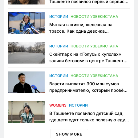
Ташкенте появился первый сервис
зоонянь
ИСТОРИИ
НОВОСТИ УЗБЕКИСТАНА
Мягкая в жизни, железная на
трассе. Как одна девочка
переписывает автоспорт в
Узбекистане
ИСТОРИИ
НОВОСТИ УЗБЕКИСТАНА
Скейтпарк на «Голубых куполах»
залили бетоном: в центре Ташкента
исчезло ещё одно общественное
пространство
ИСТОРИИ
НОВОСТИ УЗБЕКИСТАНА
Власти выплатят 300 млн сумов
предпринимателю, который провёл
пять лет в тюрьме по незаконному
приговору
WOMENS
ИСТОРИИ
В Ташкенте появился детский сад,
где дети едят только полезную еду.
Его открыла мама, которая устала
просить «кашу без сахара»
SHOW MORE