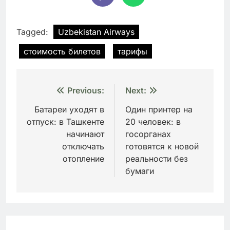
Tagged:
Uzbekistan Airways
стоимость билетов
тарифы
Навигация
Previous:
Next:
по
Батареи уходят в
Один принтер на
отпуск: в Ташкенте
20 человек: в
записям
начинают
госорганах
отключать
готовятся к новой
отопление
реальности без
бумаги