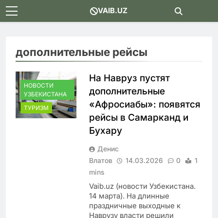
Skip
VAIB.UZ
to
content
дополнительные рейсы
На Навруз пустят
НОВОСТИ
дополнительные
УЗБЕКИСТАНА
«Афросиабы»: появятся
ТУРИЗМ
рейсы в Самарканд и
Бухару
Денис
Влатов
14.03.2026
0
1
mins
Vaib.uz (новости Узбекистана.
14 марта). На длинные
праздничные выходные к
Наврузу власти решили