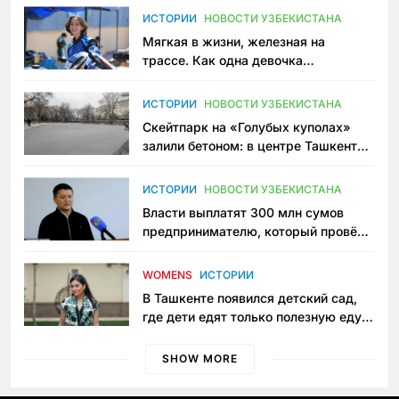
ИСТОРИИ
НОВОСТИ УЗБЕКИСТАНА
Мягкая в жизни, железная на
трассе. Как одна девочка
переписывает автоспорт в
Узбекистане
ИСТОРИИ
НОВОСТИ УЗБЕКИСТАНА
Скейтпарк на «Голубых куполах»
залили бетоном: в центре Ташкента
исчезло ещё одно общественное
пространство
ИСТОРИИ
НОВОСТИ УЗБЕКИСТАНА
Власти выплатят 300 млн сумов
предпринимателю, который провёл
пять лет в тюрьме по незаконному
приговору
WOMENS
ИСТОРИИ
В Ташкенте появился детский сад,
где дети едят только полезную еду.
Его открыла мама, которая устала
просить «кашу без сахара»
SHOW MORE