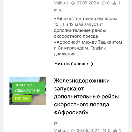
Vaib.uz
07.05.2024
0
1
min
«Узбекистон темир йуллари»
10, 11 и 12 мая запустит
дополнительные рейсы
скоростного поезда
«Афросиаб» между Ташкентом
и Самаркандом. График
движения:…
Читать больше
Железнодорожники
НОВОСТИ
запускают
УЗБЕКИСТАНА
дополнительные рейсы
ТУРИЗМ
скоростного поезда
«Афросиаб»
Vaib.uz
06.05.2024
0
1