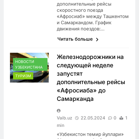
дополнительные рейсы
скоростного поезда
«Афросиаб» между Ташкентом
и Самаркандом. График
движения поездов:…
Читать больше
Железнодорожники на
НОВОСТИ
следующей неделе
УЗБЕКИСТАНА
запустят
ТУРИЗМ
дополнительные рейсы
«Афросиаба» до
Самарканда
Vaib.uz
22.05.2024
0
1
min
«Узбекистон темир йуллари»