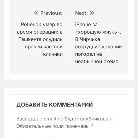
Навигация
Previous:
Next:
по
Ребёнок умер во
iPhone за
время операции: в
«хорошую жизнь».
записям
Ташкенте осудили
В Чирчике
врачей частной
сотрудник колонии
клиники
погорел на
необычной схеме
ДОБАВИТЬ КОММЕНТАРИЙ
Ваш адрес email не будет опубликован.
Обязательные поля помечены
*