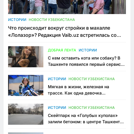
ИСТОРИИ
НОВОСТИ УЗБЕКИСТАНА
Что происходит вокруг стройки в махалле
«Лолазор»? Редакция Vaib.uz встретилась со
всеми сторонами конфликта
ДОБРАЯ ЛЕНТА
ИСТОРИИ
С кем оставить кота или собаку? В
Ташкенте появился первый сервис
зоонянь
ИСТОРИИ
НОВОСТИ УЗБЕКИСТАНА
Мягкая в жизни, железная на
трассе. Как одна девочка
переписывает автоспорт в
Узбекистане
ИСТОРИИ
НОВОСТИ УЗБЕКИСТАНА
Скейтпарк на «Голубых куполах»
залили бетоном: в центре Ташкента
исчезло ещё одно общественное