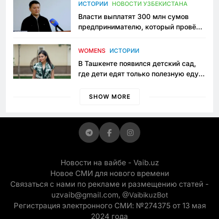
пространство
ИСТОРИИ
НОВОСТИ УЗБЕКИСТАНА
Власти выплатят 300 млн сумов
предпринимателю, который провёл
пять лет в тюрьме по незаконному
приговору
WOMENS
ИСТОРИИ
В Ташкенте появился детский сад,
где дети едят только полезную еду.
Его открыла мама, которая устала
просить «кашу без сахара»
SHOW MORE
Новости на вайбе - Vaib.uz
Новое СМИ для нового времени
Связаться с нами по рекламе и размещению статей -
uzvaib@gmail.com,
@VaibikuzBot
Регистрация электронного СМИ: №274375 от 13 мая
2024 года