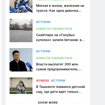
Мягкая в жизни, железная на
трассе. Как одна девочка
переписывает автоспорт в
Узбекистане
ИСТОРИИ
НОВОСТИ УЗБЕКИСТАНА
Скейтпарк на «Голубых
куполах» залили бетоном: в
центре Ташкента исчезло ещё
одно общественное
ИСТОРИИ
пространство
НОВОСТИ УЗБЕКИСТАНА
Власти выплатят 300 млн
сумов предпринимателю,
который провёл пять лет в
тюрьме по незаконному
WOMENS
ИСТОРИИ
приговору
В Ташкенте появился детский
сад, где дети едят только
полезную еду. Его открыла
мама, которая устала просить
SHOW MORE