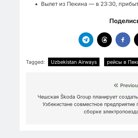
Вылет из Пекина — в 23:30, прибы
Поделись
Tagged:
Uzbekistan Airways
рейсы в Пек
Навигация
Previou
по
Чешская Škoda Group планирует создать
Узбекистане совместное предприятие 
записям
сборке электропоезд