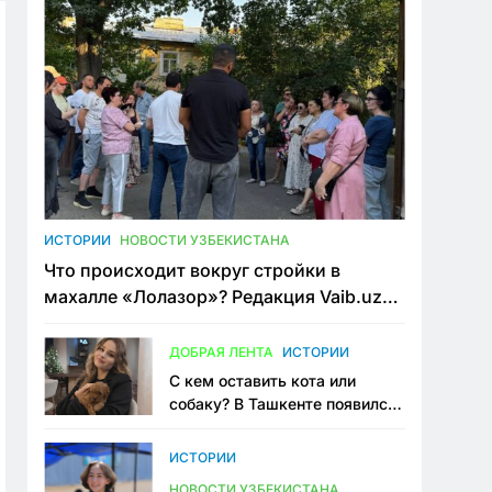
ИСТОРИИ
НОВОСТИ УЗБЕКИСТАНА
Что происходит вокруг стройки в
махалле «Лолазор»? Редакция Vaib.uz
встретилась со всеми сторонами
конфликта
ДОБРАЯ ЛЕНТА
ИСТОРИИ
С кем оставить кота или
собаку? В Ташкенте появился
первый сервис зоонянь
ИСТОРИИ
НОВОСТИ УЗБЕКИСТАНА