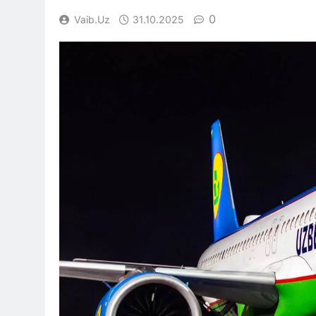
0
Vaib.uz
31.10.2025