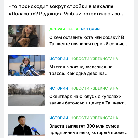
Что происходит вокруг стройки в махалле
«Лолазор»? Редакция Vaib.uz встретилась со
всеми сторонами конфликта
ДОБРАЯ ЛЕНТА
ИСТОРИИ
С кем оставить кота или собаку? В
Ташкенте появился первый сервис
зоонянь
ИСТОРИИ
НОВОСТИ УЗБЕКИСТАНА
Мягкая в жизни, железная на
трассе. Как одна девочка
переписывает автоспорт в
Узбекистане
ИСТОРИИ
НОВОСТИ УЗБЕКИСТАНА
Скейтпарк на «Голубых куполах»
залили бетоном: в центре Ташкента
исчезло ещё одно общественное
пространство
ИСТОРИИ
НОВОСТИ УЗБЕКИСТАНА
Власти выплатят 300 млн сумов
предпринимателю, который провёл