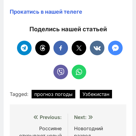
Прокатись в нашей телеге
Поделись нашей статьей
Tagged:
прогноз погоды
Узбекистан
Навигация
Previous:
Next:
по
Россияне
Новогодний
открывают новый
развод.