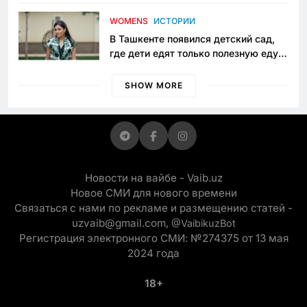
пять лет в тюрьме по незаконному
приговору
WOMENS
ИСТОРИИ
В Ташкенте появился детский сад,
где дети едят только полезную еду.
Его открыла мама, которая устала
просить «кашу без сахара»
SHOW MORE
Новости на вайбе - Vaib.uz
Новое СМИ для нового времени
Связаться с нами по рекламе и размещению статей -
uzvaib@gmail.com,
@VaibikuzBot
Регистрация электронного СМИ: №274375 от 13 мая
2024 года
18+