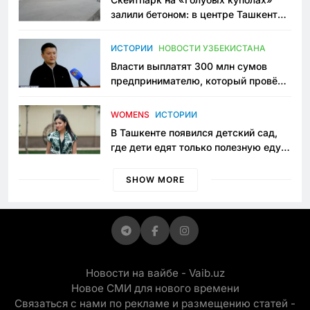
залили бетоном: в центре Ташкента
исчезло ещё одно общественное
пространство
ИСТОРИИ
НОВОСТИ УЗБЕКИСТАНА
Власти выплатят 300 млн сумов
предпринимателю, который провёл
пять лет в тюрьме по незаконному
приговору
WOMENS
ИСТОРИИ
В Ташкенте появился детский сад,
где дети едят только полезную еду.
Его открыла мама, которая устала
просить «кашу без сахара»
SHOW MORE
Новости на вайбе - Vaib.uz
Новое СМИ для нового времени
Связаться с нами по рекламе и размещению статей -