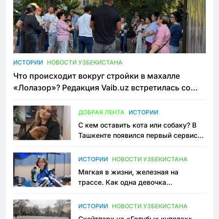
ИСТОРИИ
НОВОСТИ УЗБЕКИСТАНА
Что происходит вокруг стройки в махалле
«Лолазор»? Редакция Vaib.uz встретилась со
всеми сторонами конфликта
ДОБРАЯ ЛЕНТА
ИСТОРИИ
С кем оставить кота или собаку? В
Ташкенте появился первый сервис
зоонянь
ИСТОРИИ
НОВОСТИ УЗБЕКИСТАНА
Мягкая в жизни, железная на
трассе. Как одна девочка
переписывает автоспорт в
Узбекистане
ИСТОРИИ
НОВОСТИ УЗБЕКИСТАНА
Скейтпарк на «Голубых куполах»