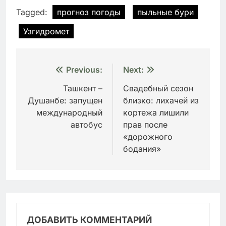
Tagged:
прогноз погоды
пыльные бури
Узгидромет
Навигация
Previous:
Next:
по
Ташкент –
Свадебный сезон
Душанбе: запущен
близко: лихачей из
записям
международный
кортежа лишили
автобус
прав после
«дорожного
бодания»
ДОБАВИТЬ КОММЕНТАРИЙ