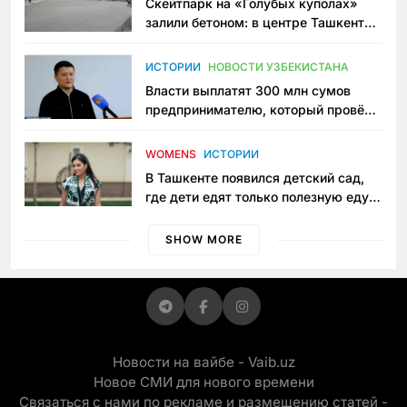
Скейтпарк на «Голубых куполах»
залили бетоном: в центре Ташкента
исчезло ещё одно общественное
пространство
ИСТОРИИ
НОВОСТИ УЗБЕКИСТАНА
Власти выплатят 300 млн сумов
предпринимателю, который провёл
пять лет в тюрьме по незаконному
приговору
WOMENS
ИСТОРИИ
В Ташкенте появился детский сад,
где дети едят только полезную еду.
Его открыла мама, которая устала
просить «кашу без сахара»
SHOW MORE
Новости на вайбе - Vaib.uz
Новое СМИ для нового времени
Связаться с нами по рекламе и размещению статей -