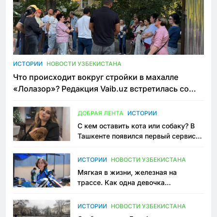
ИСТОРИИ
НОВОСТИ УЗБЕКИСТАНА
Что происходит вокруг стройки в махалле
«Лолазор»? Редакция Vaib.uz встретилась со
всеми сторонами конфликта
ДОБРАЯ ЛЕНТА
ИСТОРИИ
С кем оставить кота или собаку? В
Ташкенте появился первый сервис
зоонянь
ИСТОРИИ
НОВОСТИ УЗБЕКИСТАНА
Мягкая в жизни, железная на
трассе. Как одна девочка
переписывает автоспорт в
Узбекистане
ИСТОРИИ
НОВОСТИ УЗБЕКИСТАНА