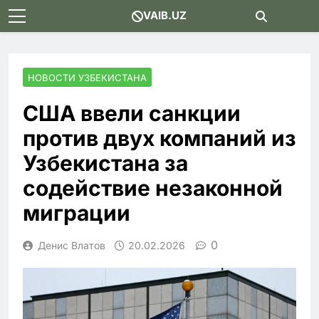
Skip
VAIB.UZ
to
content
НОВОСТИ УЗБЕКИСТАНА
США ввели санкции
против двух компаний из
Узбекистана за
содействие незаконной
миграции
0
Денис Влатов
20.02.2026