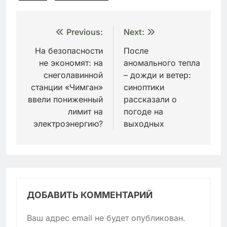
Навигация
Previous:
Next:
по
На безопасности
После
не экономят: на
аномального тепла
записям
снеголавинной
– дожди и ветер:
станции «Чимган»
синоптики
ввели пониженный
рассказали о
лимит на
погоде на
электроэнергию?
выходных
ДОБАВИТЬ КОММЕНТАРИЙ
Ваш адрес email не будет опубликован.