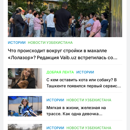
ИСТОРИИ
НОВОСТИ УЗБЕКИСТАНА
Что происходит вокруг стройки в махалле
«Лолазор»? Редакция Vaib.uz встретилась со
всеми сторонами конфликта
ДОБРАЯ ЛЕНТА
ИСТОРИИ
С кем оставить кота или собаку? В
Ташкенте появился первый сервис
зоонянь
ИСТОРИИ
НОВОСТИ УЗБЕКИСТАНА
Мягкая в жизни, железная на
трассе. Как одна девочка
переписывает автоспорт в
Узбекистане
ИСТОРИИ
НОВОСТИ УЗБЕКИСТАНА