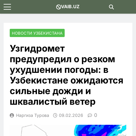
Skip
VAIB.UZ
to
content
НОВОСТИ УЗБЕКИСТАНА
Узгидромет
предупредил о резком
ухудшении погоды: в
Узбекистане ожидаются
сильные дожди и
шквалистый ветер
0
Наргиза Турова
09.02.2026