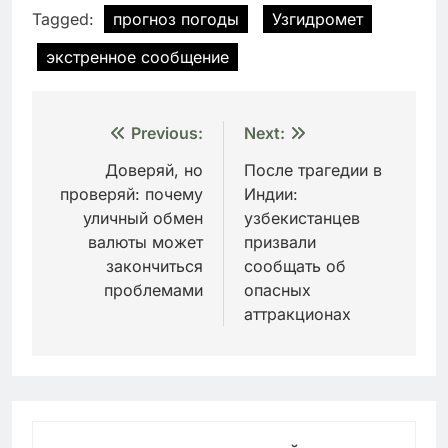
Tagged:
прогноз погоды
Узгидромет
экстренное сообщение
Навигация
Previous:
Next:
по
Доверяй, но
После трагедии в
проверяй: почему
Индии:
записям
уличный обмен
узбекистанцев
валюты может
призвали
закончиться
сообщать об
проблемами
опасных
аттракционах