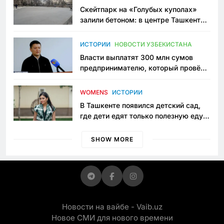
Скейтпарк на «Голубых куполах»
залили бетоном: в центре Ташкента
исчезло ещё одно общественное
пространство
ИСТОРИИ
НОВОСТИ УЗБЕКИСТАНА
Власти выплатят 300 млн сумов
предпринимателю, который провёл
пять лет в тюрьме по незаконному
приговору
WOMENS
ИСТОРИИ
В Ташкенте появился детский сад,
где дети едят только полезную еду.
Его открыла мама, которая устала
просить «кашу без сахара»
SHOW MORE
Новости на вайбе - Vaib.uz
Новое СМИ для нового времени