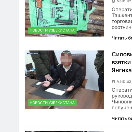
Vaib.uz
Операти
Ташкент
торгова
охотнич
НОВОСТИ УЗБЕКИСТАНА
Читать 
Силови
взятки
Янгиха
Vaib.uz
Операти
руковод
Чиновни
НОВОСТИ УЗБЕКИСТАНА
получе
Читать 