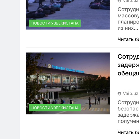
Vaib.uz
Сотрудн
массову
планиро
НОВОСТИ УЗБЕКИСТАНА
из них…
Читать 
Сотруд
задерж
обещал
Vaib.uz
Сотрудн
НОВОСТИ УЗБЕКИСТАНА
безопас
задержа
получен
Читать 