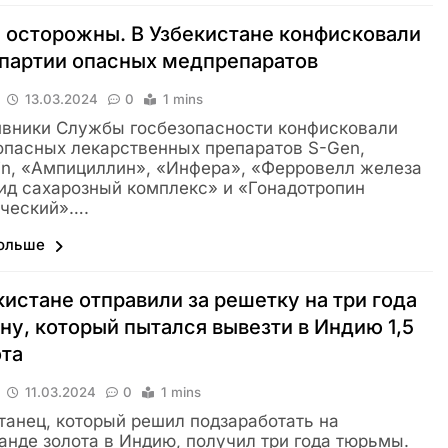
 осторожны. В Узбекистане конфисковали
партии опасных медпрепаратов
13.03.2024
0
1 mins
вники Службы госбезопасности конфисковали
опасных лекарственных препаратов S-Gen,
in, «Ампициллин», «Инфера», «Ферровелл железа
ид сахарозный комплекс» и «Гонадотропин
ический»….
больше
кистане отправили за решетку на три года
у, который пытался вывезти в Индию 1,5
ота
11.03.2024
0
1 mins
танец, который решил подзаработать на
анде золота в Индию, получил три года тюрьмы.