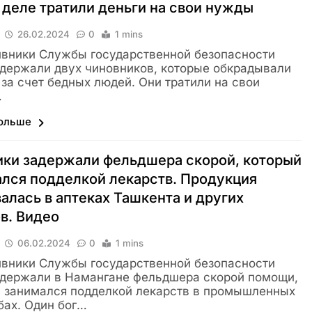
деле тратили деньги на свои нужды
26.02.2024
0
1 mins
вники Службы государственной безопасности
адержали двух чиновников, которые обкрадывали
за счет бедных людей. Они тратили на свои
…
больше
ки задержали фельдшера скорой, который
лся подделкой лекарств. Продукция
алась в аптеках Ташкента и других
ов. Видео
06.02.2024
0
1 mins
вники Службы государственной безопасности
адержали в Намангане фельдшера скорой помощи,
 занимался подделкой лекарств в промышленных
ах. Один бог…