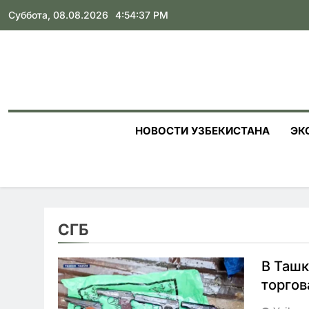
Skip
Суббота, 08.08.2026
4:54:39 PM
to
content
НОВОСТИ УЗБЕКИСТАНА
ЭК
СГБ
В Ташк
торго