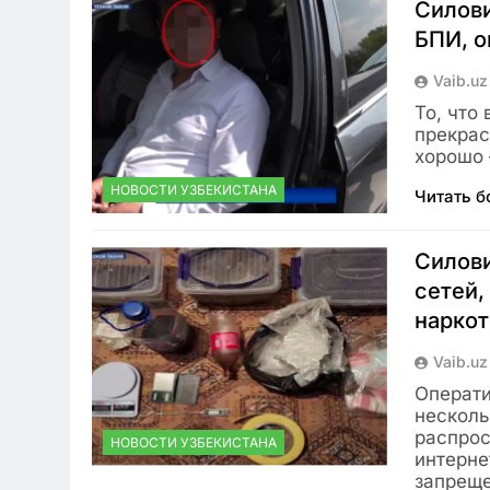
Силови
БПИ, о
Vaib.uz
То, что
прекрас
хорошо 
НОВОСТИ УЗБЕКИСТАНА
Читать 
Силов
сетей,
наркот
Vaib.uz
Операти
несколь
распрос
НОВОСТИ УЗБЕКИСТАНА
интерне
запрещ