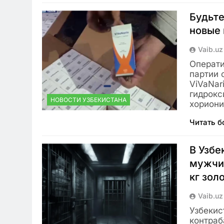
Будьте
новые 
Vaib.uz
Операти
партии 
ViVaNar
гидрокс
НОВОСТИ УЗБЕКИСТАНА
хорион
Читать 
В Узбе
мужчин
кг зол
Vaib.uz
Узбекис
контраб