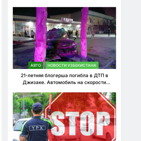
о резком ужесточении наказаний для
нарушителей ПДД
АВТО
НОВОСТИ УЗБЕКИСТАНА
21-летняя блогерша погибла в ДТП в
Джизаке. Автомобиль на скорости
врезался в дерево