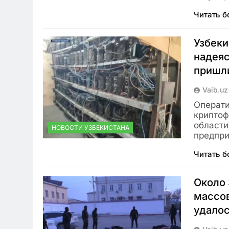
Читать 
Узбеки
надеяс
пришли
Vaib.uz
Операти
криптоф
области
НОВОСТИ УЗБЕКИСТАНА
предпр
Читать 
Около 
массов
удалос