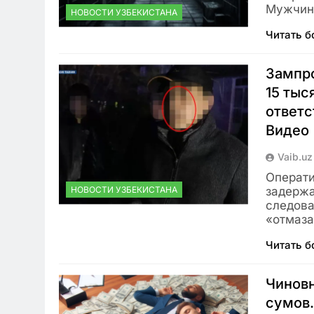
Мужчина
НОВОСТИ УЗБЕКИСТАНА
Читать 
Зампро
15 тыс
ответс
Виде
Vaib.uz
Операти
НОВОСТИ УЗБЕКИСТАНА
задержа
следова
«отмаза
Читать 
Чиновн
сумов.