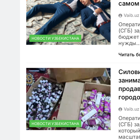
самом 
Vaib.uz
Операти
(СГБ) з
бюджет 
НОВОСТИ УЗБЕКИСТАНА
нужды
Читать 
Силови
занима
продав
город
Vaib.uz
Операти
НОВОСТИ УЗБЕКИСТАНА
(СГБ) з
который
масштаб