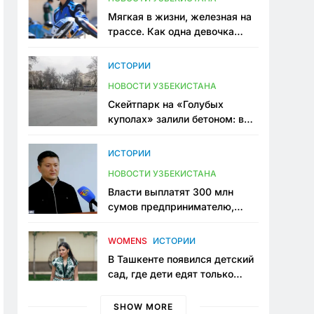
Мягкая в жизни, железная на
трассе. Как одна девочка
переписывает автоспорт в
Узбекистане
ИСТОРИИ
НОВОСТИ УЗБЕКИСТАНА
Скейтпарк на «Голубых
куполах» залили бетоном: в
центре Ташкента исчезло ещё
одно общественное
ИСТОРИИ
пространство
НОВОСТИ УЗБЕКИСТАНА
Власти выплатят 300 млн
сумов предпринимателю,
который провёл пять лет в
тюрьме по незаконному
WOMENS
ИСТОРИИ
приговору
В Ташкенте появился детский
сад, где дети едят только
полезную еду. Его открыла
мама, которая устала просить
SHOW MORE