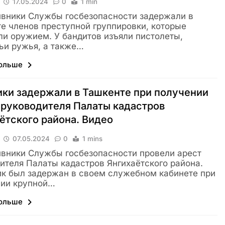
17.05.2024
0
1 min
вники Службы госбезопасности задержали в
е членов преступной группировки, которые
ли оружием. У бандитов изъяли пистолеты,
ьи ружья, а также…
больше
ки задержали в Ташкенте при получении
 руководителя Палаты кадастров
ётского района. Видео
07.05.2024
0
1 mins
вники Службы госбезопасности провели арест
ителя Палаты кадастров Янгихаётского района.
к был задержан в своем служебном кабинете при
нии крупной…
больше