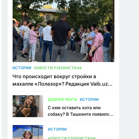
ИСТОРИИ
НОВОСТИ УЗБЕКИСТАНА
Что происходит вокруг стройки в
махалле «Лолазор»? Редакция Vaib.uz
встретилась со всеми сторонами
конфликта
ДОБРАЯ ЛЕНТА
ИСТОРИИ
С кем оставить кота или
собаку? В Ташкенте появился
первый сервис зоонянь
ИСТОРИИ
НОВОСТИ УЗБЕКИСТАНА