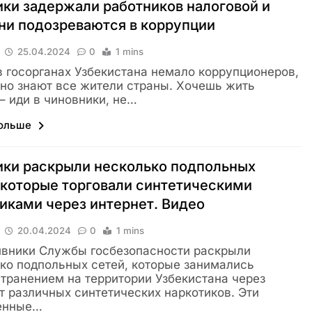
ки задержали работников налоговой и
ни подозреваются в коррупции
25.04.2024
0
1 mins
 в госорганах Узбекистана немало коррупционеров,
но знают все жители страны. Хочешь жить
– иди в чиновники, не…
больше
ики раскрыли несколько подпольных
 которые торговали синтетическими
иками через интернет. Видео
20.04.2024
0
1 mins
вники Службы госбезопасности раскрыли
ко подпольных сетей, которые занимались
транением на территории Узбекистана через
т различных синтетических наркотиков. Эти
енные…