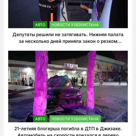
АВТО
НОВОСТИ УЗБЕКИСТАНА
Депутаты решили не затягивать. Нижняя палата
за несколько дней приняла закон о резком
ужесточении наказаний для нарушителей ПДД
АВТО
НОВОСТИ УЗБЕКИСТАНА
21-летняя блогерша погибла в ДТП в Джизаке.
Автомобиль на скорости врезался в дерево