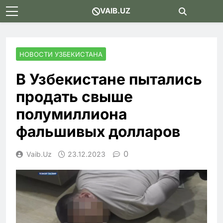
Skip
VAIB.UZ
to
content
НОВОСТИ УЗБЕКИСТАНА
В Узбекистане пытались
продать свыше
полумиллиона
фальшивых долларов
0
Vaib.uz
23.12.2023