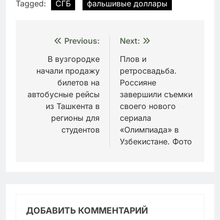
Tagged:
СГБ
фальшивые доллары
Навигация
Previous:
Next:
по
В вузгородке
Плов и
начали продажу
ретросвадьба.
записям
билетов на
Россияне
автобусные рейсы
завершили съемки
из Ташкента в
своего нового
регионы для
сериала
студентов
«Олимпиада» в
Узбекистане. Фото
ДОБАВИТЬ КОММЕНТАРИЙ