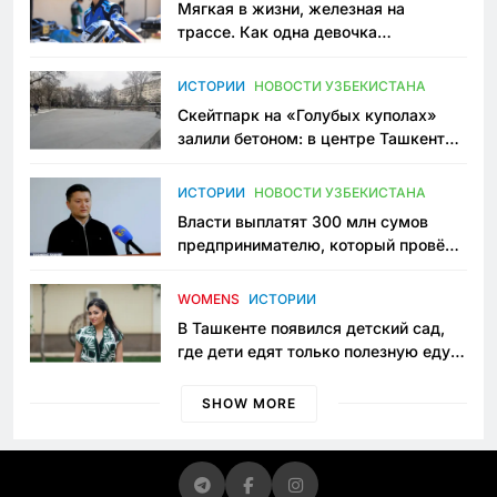
Мягкая в жизни, железная на
трассе. Как одна девочка
переписывает автоспорт в
Узбекистане
ИСТОРИИ
НОВОСТИ УЗБЕКИСТАНА
Скейтпарк на «Голубых куполах»
залили бетоном: в центре Ташкента
исчезло ещё одно общественное
пространство
ИСТОРИИ
НОВОСТИ УЗБЕКИСТАНА
Власти выплатят 300 млн сумов
предпринимателю, который провёл
пять лет в тюрьме по незаконному
приговору
WOMENS
ИСТОРИИ
В Ташкенте появился детский сад,
где дети едят только полезную еду.
Его открыла мама, которая устала
просить «кашу без сахара»
SHOW MORE