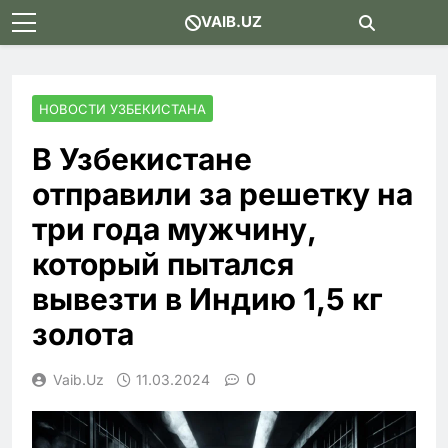
Skip
VAIB.UZ
to
content
НОВОСТИ УЗБЕКИСТАНА
В Узбекистане
отправили за решетку на
три года мужчину,
который пытался
вывезти в Индию 1,5 кг
золота
0
Vaib.uz
11.03.2024