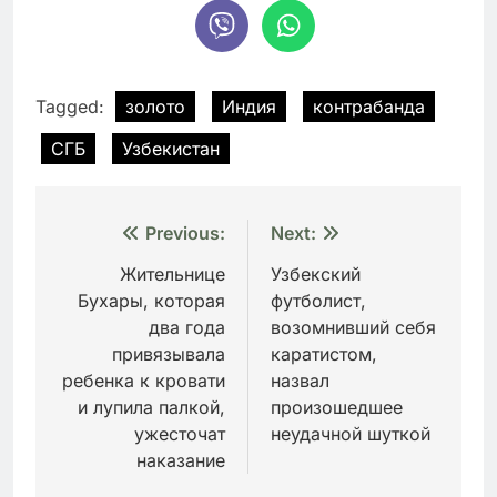
Tagged:
золото
Индия
контрабанда
СГБ
Узбекистан
Навигация
Previous:
Next:
по
Жительнице
Узбекский
Бухары, которая
футболист,
записям
два года
возомнивший себя
привязывала
каратистом,
ребенка к кровати
назвал
и лупила палкой,
произошедшее
ужесточат
неудачной шуткой
наказание