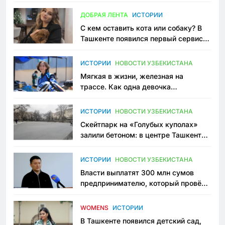
всеми сторонами конфликта
ДОБРАЯ ЛЕНТА
ИСТОРИИ
С кем оставить кота или собаку? В
Ташкенте появился первый сервис
зоонянь
ИСТОРИИ
НОВОСТИ УЗБЕКИСТАНА
Мягкая в жизни, железная на
трассе. Как одна девочка
переписывает автоспорт в
Узбекистане
ИСТОРИИ
НОВОСТИ УЗБЕКИСТАНА
Скейтпарк на «Голубых куполах»
залили бетоном: в центре Ташкента
исчезло ещё одно общественное
пространство
ИСТОРИИ
НОВОСТИ УЗБЕКИСТАНА
Власти выплатят 300 млн сумов
предпринимателю, который провёл
пять лет в тюрьме по незаконному
приговору
WOMENS
ИСТОРИИ
В Ташкенте появился детский сад,