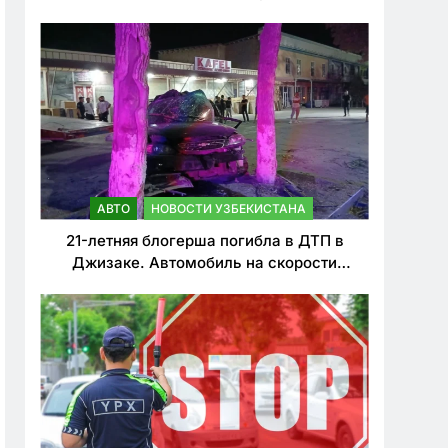
о резком ужесточении наказаний для
нарушителей ПДД
АВТО
НОВОСТИ УЗБЕКИСТАНА
21-летняя блогерша погибла в ДТП в
Джизаке. Автомобиль на скорости
врезался в дерево