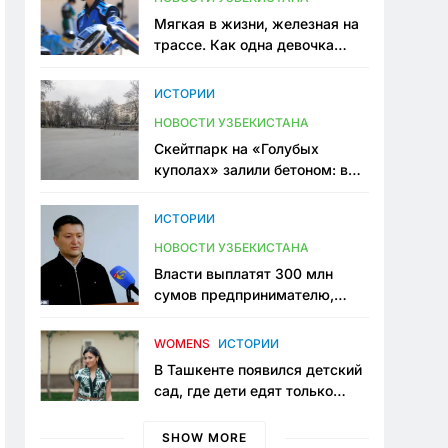
Мягкая в жизни, железная на
трассе. Как одна девочка
переписывает автоспорт в
Узбекистане
ИСТОРИИ
НОВОСТИ УЗБЕКИСТАНА
Скейтпарк на «Голубых
куполах» залили бетоном: в
центре Ташкента исчезло ещё
одно общественное
ИСТОРИИ
пространство
НОВОСТИ УЗБЕКИСТАНА
Власти выплатят 300 млн
сумов предпринимателю,
который провёл пять лет в
тюрьме по незаконному
WOMENS
ИСТОРИИ
приговору
В Ташкенте появился детский
сад, где дети едят только
полезную еду. Его открыла
мама, которая устала просить
SHOW MORE