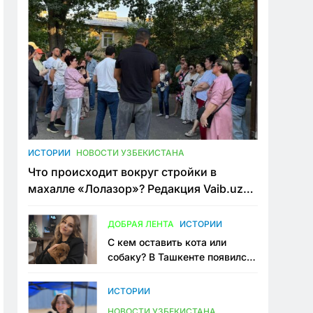
ИСТОРИИ
НОВОСТИ УЗБЕКИСТАНА
Что происходит вокруг стройки в
махалле «Лолазор»? Редакция Vaib.uz
встретилась со всеми сторонами
конфликта
ДОБРАЯ ЛЕНТА
ИСТОРИИ
С кем оставить кота или
собаку? В Ташкенте появился
первый сервис зоонянь
ИСТОРИИ
НОВОСТИ УЗБЕКИСТАНА