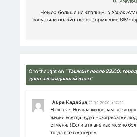
Навигация
Previou
по
Номер больше не «папин»: в Узбекиста
запустили онлайн-переоформление SIM-ка
записям
One thought on “
Ташкент после 23:00: горо
дало неожиданный ответ
”
Абра Кадабра
:
21.04.2026 в 12:51
Наивные! Ночная жизнь вам всем при
жизни всегда будут «разгребать» лю
отменял! Если в плане как можно бо
тогда всё в «ажуре»!