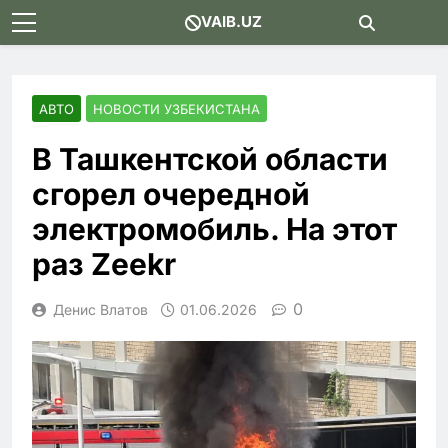
Skip
VAIB.UZ
to
content
АВТО
НОВОСТИ УЗБЕКИСТАНА
В Ташкентской области
сгорел очередной
электромобиль. На этот
раз Zeekr
0
Денис Влатов
01.06.2026