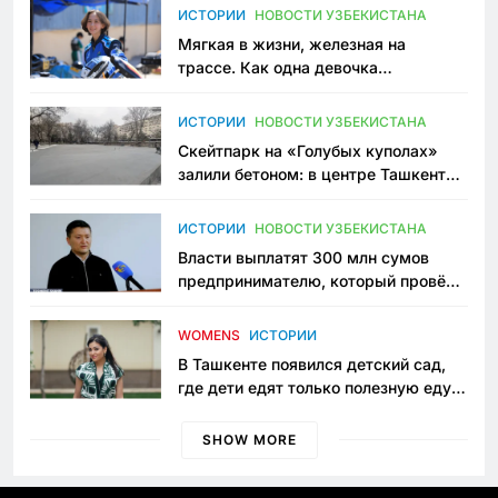
ИСТОРИИ
НОВОСТИ УЗБЕКИСТАНА
Мягкая в жизни, железная на
трассе. Как одна девочка
переписывает автоспорт в
Узбекистане
ИСТОРИИ
НОВОСТИ УЗБЕКИСТАНА
Скейтпарк на «Голубых куполах»
залили бетоном: в центре Ташкента
исчезло ещё одно общественное
пространство
ИСТОРИИ
НОВОСТИ УЗБЕКИСТАНА
Власти выплатят 300 млн сумов
предпринимателю, который провёл
пять лет в тюрьме по незаконному
приговору
WOMENS
ИСТОРИИ
В Ташкенте появился детский сад,
где дети едят только полезную еду.
Его открыла мама, которая устала
просить «кашу без сахара»
SHOW MORE