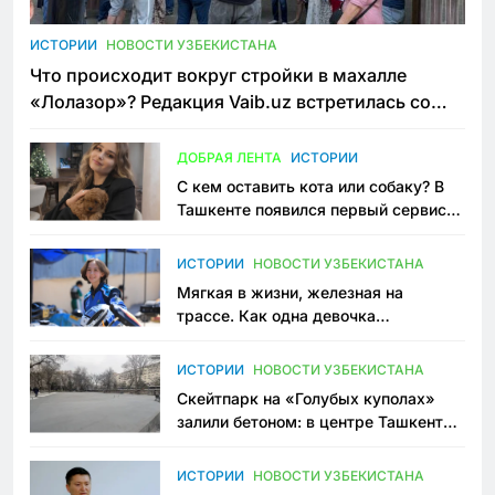
ИСТОРИИ
НОВОСТИ УЗБЕКИСТАНА
Что происходит вокруг стройки в махалле
«Лолазор»? Редакция Vaib.uz встретилась со
всеми сторонами конфликта
ДОБРАЯ ЛЕНТА
ИСТОРИИ
С кем оставить кота или собаку? В
Ташкенте появился первый сервис
зоонянь
ИСТОРИИ
НОВОСТИ УЗБЕКИСТАНА
Мягкая в жизни, железная на
трассе. Как одна девочка
переписывает автоспорт в
Узбекистане
ИСТОРИИ
НОВОСТИ УЗБЕКИСТАНА
Скейтпарк на «Голубых куполах»
залили бетоном: в центре Ташкента
исчезло ещё одно общественное
пространство
ИСТОРИИ
НОВОСТИ УЗБЕКИСТАНА