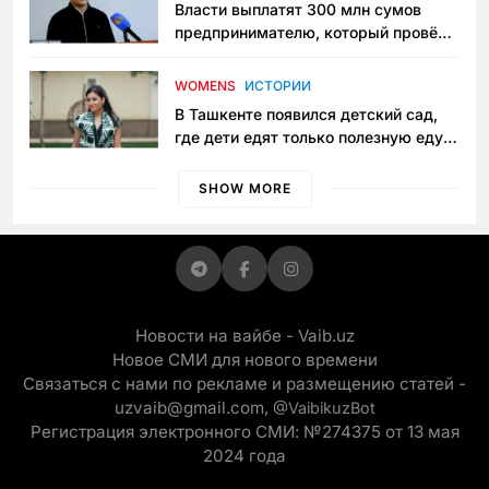
Власти выплатят 300 млн сумов
предпринимателю, который провёл
пять лет в тюрьме по незаконному
приговору
WOMENS
ИСТОРИИ
В Ташкенте появился детский сад,
где дети едят только полезную еду.
Его открыла мама, которая устала
просить «кашу без сахара»
SHOW MORE
Новости на вайбе - Vaib.uz
Новое СМИ для нового времени
Связаться с нами по рекламе и размещению статей -
uzvaib@gmail.com,
@VaibikuzBot
Регистрация электронного СМИ: №274375 от 13 мая
2024 года