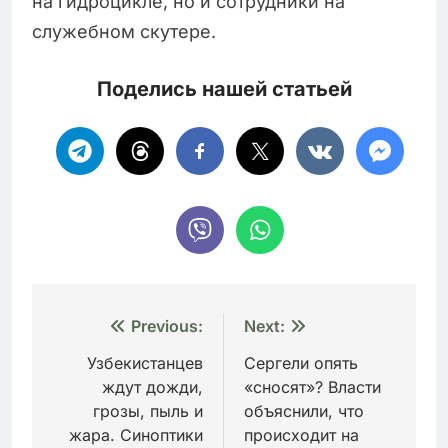
на гидроцикле, но и сотрудники на
служебном скутере.
Поделись нашей статьей
Навигация
Previous:
Next:
по
Узбекистанцев
Сергели опять
ждут дожди,
«сносят»? Власти
записям
грозы, пыль и
объяснили, что
жара. Синоптики
происходит на