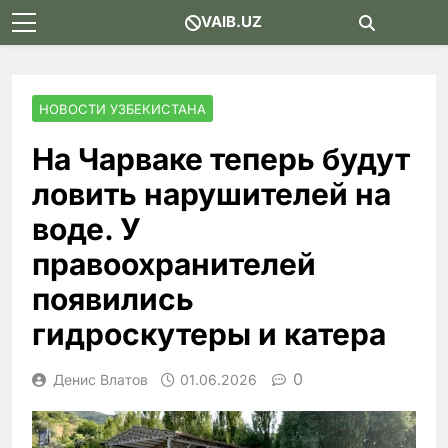
Skip
VAIB.UZ
to
content
НОВОСТИ УЗБЕКИСТАНА
На Чарваке теперь будут
ловить нарушителей на
воде. У
правоохранителей
появились
гидроскутеры и катера
0
Денис Влатов
01.06.2026