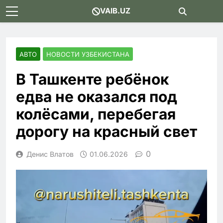
Skip
VAIB.UZ
to
content
АВТО
НОВОСТИ УЗБЕКИСТАНА
В Ташкенте ребёнок
едва не оказался под
колёсами, перебегая
дорогу на красный свет
0
Денис Влатов
01.06.2026