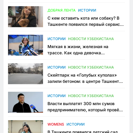
всеми сторонами конфликта
ДОБРАЯ ЛЕНТА
ИСТОРИИ
С кем оставить кота или собаку? В
Ташкенте появился первый сервис
зоонянь
ИСТОРИИ
НОВОСТИ УЗБЕКИСТАНА
Мягкая в жизни, железная на
трассе. Как одна девочка
переписывает автоспорт в
Узбекистане
ИСТОРИИ
НОВОСТИ УЗБЕКИСТАНА
Скейтпарк на «Голубых куполах»
залили бетоном: в центре Ташкента
исчезло ещё одно общественное
пространство
ИСТОРИИ
НОВОСТИ УЗБЕКИСТАНА
Власти выплатят 300 млн сумов
предпринимателю, который провёл
пять лет в тюрьме по незаконному
приговору
WOMENS
ИСТОРИИ
В Ташкенте появился детский сад,