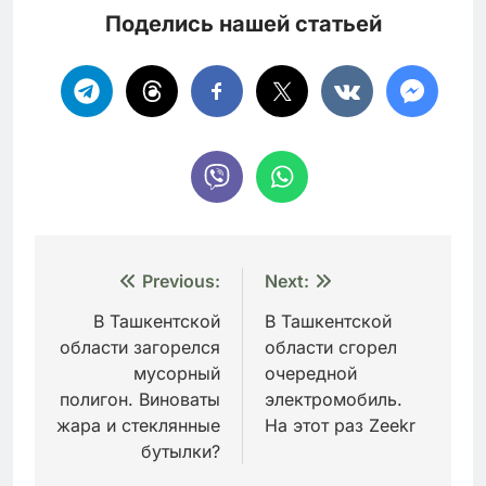
Поделись нашей статьей
Навигация
Previous:
Next:
по
В Ташкентской
В Ташкентской
области загорелся
области сгорел
записям
мусорный
очередной
полигон. Виноваты
электромобиль.
жара и стеклянные
На этот раз Zeekr
бутылки?