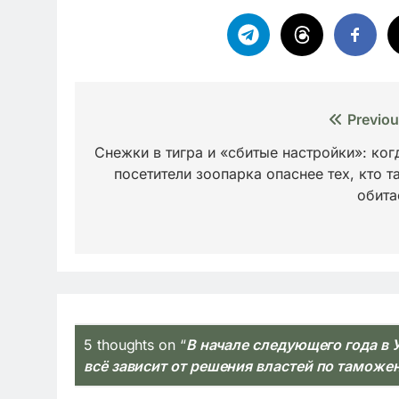
Навигация
Previou
по
Снежки в тигра и «сбитые настройки»: ког
посетители зоопарка опаснее тех, кто т
записям
обита
5 thoughts on “
В начале следующего года в 
всё зависит от решения властей по тамо