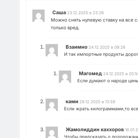
Саша
:
23.12.2025 в 23:26
Можно снять нулевую ставку на все с
только вред.
Взаимно
:
24.12.2025 в 09:26
И так импортные продукты дороги
Магомед
:
24.12.2025 в 20:5
Если думают о народе цены
ками
:
29.12.2025 в 13:59
Если жрать килограммами,то все
Жамолиддин каххоров
:
16.01.
Чтобы предсказать о подорожани