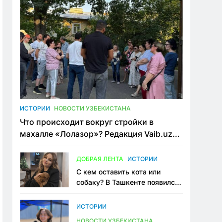
ИСТОРИИ
НОВОСТИ УЗБЕКИСТАНА
Что происходит вокруг стройки в
махалле «Лолазор»? Редакция Vaib.uz
встретилась со всеми сторонами
конфликта
ДОБРАЯ ЛЕНТА
ИСТОРИИ
С кем оставить кота или
собаку? В Ташкенте появился
первый сервис зоонянь
ИСТОРИИ
НОВОСТИ УЗБЕКИСТАНА