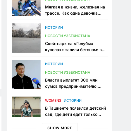
Мягкая в жизни, железная на
трассе. Как одна девочка
переписывает автоспорт в
Узбекистане
ИСТОРИИ
НОВОСТИ УЗБЕКИСТАНА
Скейтпарк на «Голубых
куполах» залили бетоном: в
центре Ташкента исчезло ещё
одно общественное
ИСТОРИИ
пространство
НОВОСТИ УЗБЕКИСТАНА
Власти выплатят 300 млн
сумов предпринимателю,
который провёл пять лет в
тюрьме по незаконному
WOMENS
ИСТОРИИ
приговору
В Ташкенте появился детский
сад, где дети едят только
полезную еду. Его открыла
мама, которая устала просить
SHOW MORE