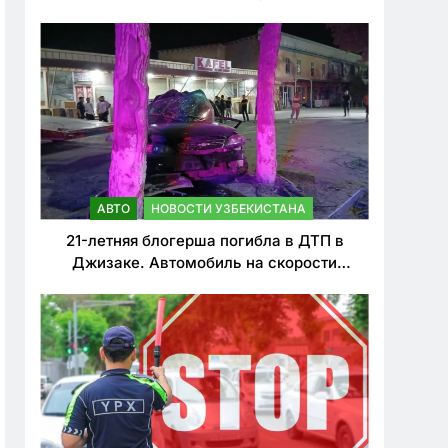
о резком ужесточении наказаний для
нарушителей ПДД
АВТО
НОВОСТИ УЗБЕКИСТАНА
21-летняя блогерша погибла в ДТП в
Джизаке. Автомобиль на скорости
врезался в дерево