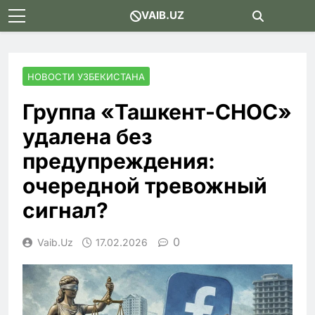
Skip
VAIB.UZ
to
content
НОВОСТИ УЗБЕКИСТАНА
Группа «Ташкент-СНОС»
удалена без
предупреждения:
очередной тревожный
сигнал?
0
Vaib.uz
17.02.2026