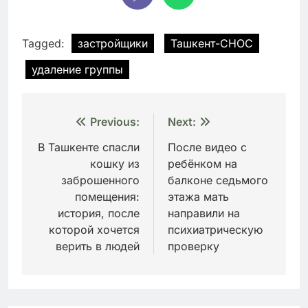
Tagged:
застройщики
Ташкент-СНОС
удаление группы
Навигация
Previous:
Next:
по
В Ташкенте спасли
После видео с
кошку из
ребёнком на
записям
заброшенного
балконе седьмого
помещения:
этажа мать
история, после
направили на
которой хочется
психиатрическую
верить в людей
проверку