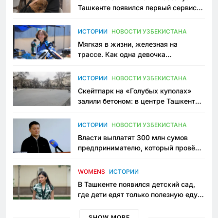
Ташкенте появился первый сервис
зоонянь
ИСТОРИИ
НОВОСТИ УЗБЕКИСТАНА
Мягкая в жизни, железная на
трассе. Как одна девочка
переписывает автоспорт в
Узбекистане
ИСТОРИИ
НОВОСТИ УЗБЕКИСТАНА
Скейтпарк на «Голубых куполах»
залили бетоном: в центре Ташкента
исчезло ещё одно общественное
пространство
ИСТОРИИ
НОВОСТИ УЗБЕКИСТАНА
Власти выплатят 300 млн сумов
предпринимателю, который провёл
пять лет в тюрьме по незаконному
приговору
WOMENS
ИСТОРИИ
В Ташкенте появился детский сад,
где дети едят только полезную еду.
Его открыла мама, которая устала
просить «кашу без сахара»
SHOW MORE