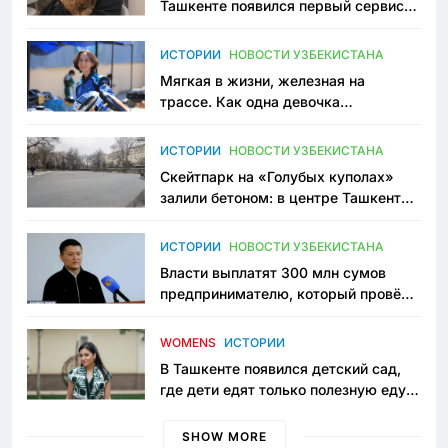
Ташкенте появился первый сервис
зоонянь
ИСТОРИИ
НОВОСТИ УЗБЕКИСТАНА
Мягкая в жизни, железная на
трассе. Как одна девочка
переписывает автоспорт в
Узбекистане
ИСТОРИИ
НОВОСТИ УЗБЕКИСТАНА
Скейтпарк на «Голубых куполах»
залили бетоном: в центре Ташкента
исчезло ещё одно общественное
пространство
ИСТОРИИ
НОВОСТИ УЗБЕКИСТАНА
Власти выплатят 300 млн сумов
предпринимателю, который провёл
пять лет в тюрьме по незаконному
приговору
WOMENS
ИСТОРИИ
В Ташкенте появился детский сад,
где дети едят только полезную еду.
Его открыла мама, которая устала
просить «кашу без сахара»
SHOW MORE