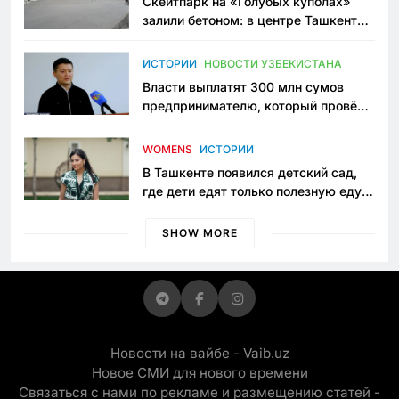
Скейтпарк на «Голубых куполах»
залили бетоном: в центре Ташкента
исчезло ещё одно общественное
пространство
ИСТОРИИ
НОВОСТИ УЗБЕКИСТАНА
Власти выплатят 300 млн сумов
предпринимателю, который провёл
пять лет в тюрьме по незаконному
приговору
WOMENS
ИСТОРИИ
В Ташкенте появился детский сад,
где дети едят только полезную еду.
Его открыла мама, которая устала
просить «кашу без сахара»
SHOW MORE
Новости на вайбе - Vaib.uz
Новое СМИ для нового времени
Связаться с нами по рекламе и размещению статей -