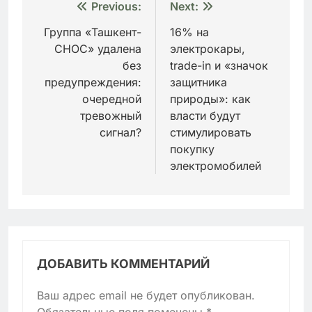
Навигация
Previous:
Next:
по
Группа «Ташкент-
16% на
СНОС» удалена
электрокары,
записям
без
trade-in и «значок
предупреждения:
защитника
очередной
природы»: как
тревожный
власти будут
сигнал?
стимулировать
покупку
электромобилей
ДОБАВИТЬ КОММЕНТАРИЙ
Ваш адрес email не будет опубликован.