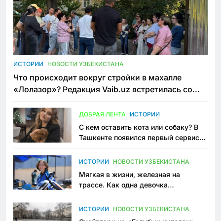
ИСТОРИИ
НОВОСТИ УЗБЕКИСТАНА
Что происходит вокруг стройки в махалле
«Лолазор»? Редакция Vaib.uz встретилась со
всеми сторонами конфликта
ДОБРАЯ ЛЕНТА
ИСТОРИИ
С кем оставить кота или собаку? В
Ташкенте появился первый сервис
зоонянь
ИСТОРИИ
НОВОСТИ УЗБЕКИСТАНА
Мягкая в жизни, железная на
трассе. Как одна девочка
переписывает автоспорт в
Узбекистане
ИСТОРИИ
НОВОСТИ УЗБЕКИСТАНА