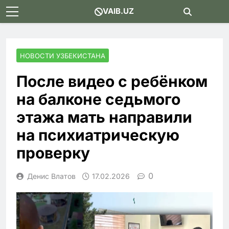
Skip
VAIB.UZ
to
content
НОВОСТИ УЗБЕКИСТАНА
После видео с ребёнком
на балконе седьмого
этажа мать направили
на психиатрическую
проверку
0
Денис Влатов
17.02.2026