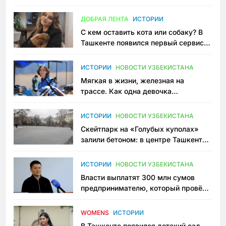
всеми сторонами конфликта
ДОБРАЯ ЛЕНТА
ИСТОРИИ
С кем оставить кота или собаку? В
Ташкенте появился первый сервис
зоонянь
ИСТОРИИ
НОВОСТИ УЗБЕКИСТАНА
Мягкая в жизни, железная на
трассе. Как одна девочка
переписывает автоспорт в
Узбекистане
ИСТОРИИ
НОВОСТИ УЗБЕКИСТАНА
Скейтпарк на «Голубых куполах»
залили бетоном: в центре Ташкента
исчезло ещё одно общественное
пространство
ИСТОРИИ
НОВОСТИ УЗБЕКИСТАНА
Власти выплатят 300 млн сумов
предпринимателю, который провёл
пять лет в тюрьме по незаконному
приговору
WOMENS
ИСТОРИИ
В Ташкенте появился детский сад,