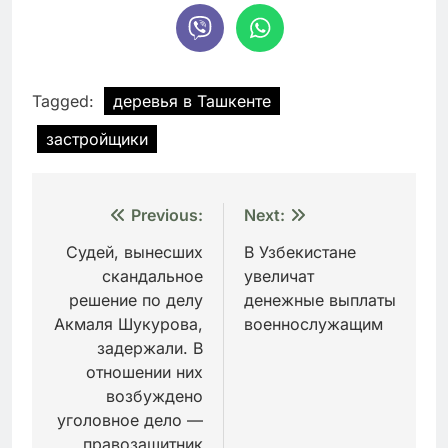
Tagged:
деревья в Ташкенте
застройщики
Навигация
Previous:
Next:
по
Судей, вынесших
В Узбекистане
скандальное
увеличат
записям
решение по делу
денежные выплаты
Акмаля Шукурова,
военнослужащим
задержали. В
отношении них
возбуждено
уголовное дело —
правозащитник