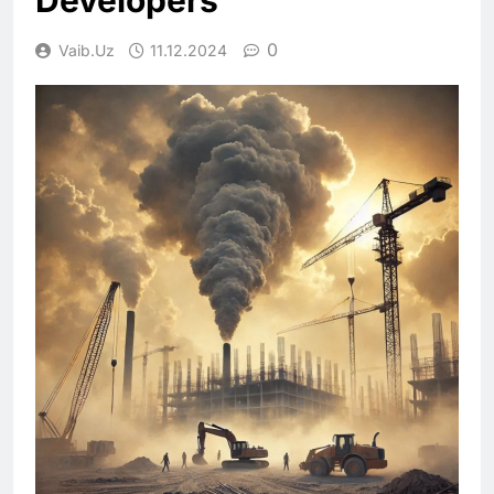
0
Vaib.uz
11.12.2024