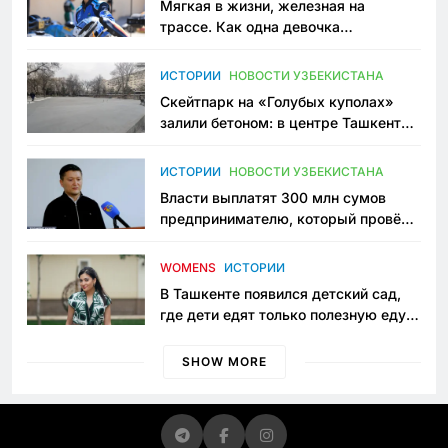
Мягкая в жизни, железная на
трассе. Как одна девочка
переписывает автоспорт в
Узбекистане
ИСТОРИИ
НОВОСТИ УЗБЕКИСТАНА
Скейтпарк на «Голубых куполах»
залили бетоном: в центре Ташкента
исчезло ещё одно общественное
пространство
ИСТОРИИ
НОВОСТИ УЗБЕКИСТАНА
Власти выплатят 300 млн сумов
предпринимателю, который провёл
пять лет в тюрьме по незаконному
приговору
WOMENS
ИСТОРИИ
В Ташкенте появился детский сад,
где дети едят только полезную еду.
Его открыла мама, которая устала
просить «кашу без сахара»
SHOW MORE