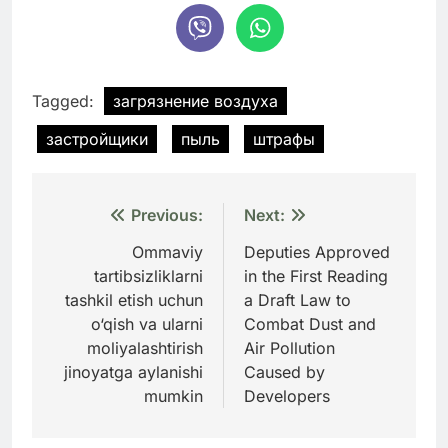
Tagged:
загрязнение воздуха
застройщики
пыль
штрафы
Навигация
Previous:
Next:
по
Ommaviy
Deputies Approved
tartibsizliklarni
in the First Reading
записям
tashkil etish uchun
a Draft Law to
o‘qish va ularni
Combat Dust and
moliyalashtirish
Air Pollution
jinoyatga aylanishi
Caused by
mumkin
Developers