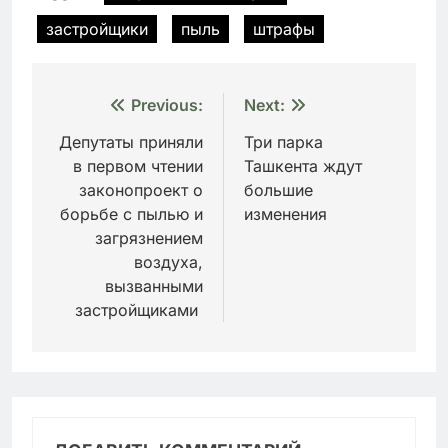
застройщики
пыль
штрафы
Навигация
Previous:
Next:
по
Депутаты приняли
Три парка
в первом чтении
Ташкента ждут
записям
законопроект о
большие
борьбе с пылью и
изменения
загрязнением
воздуха,
вызванными
застройщиками