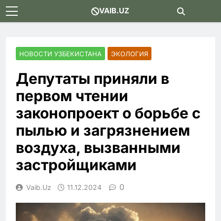
Skip
VAIB.UZ
to
content
НОВОСТИ УЗБЕКИСТАНА
ЭКОЛОГИЯ
Депутаты приняли в
первом чтении
законопроект о борьбе с
пылью и загрязнением
воздуха, вызванными
застройщиками
0
Vaib.uz
11.12.2024