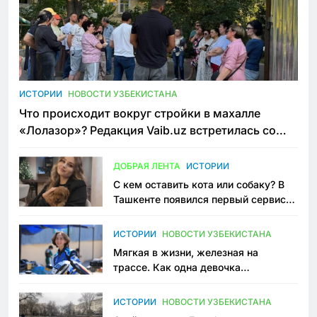
ИСТОРИИ
НОВОСТИ УЗБЕКИСТАНА
Что происходит вокруг стройки в махалле
«Лолазор»? Редакция Vaib.uz встретилась со
всеми сторонами конфликта
ДОБРАЯ ЛЕНТА
ИСТОРИИ
С кем оставить кота или собаку? В
Ташкенте появился первый сервис
зоонянь
ИСТОРИИ
НОВОСТИ УЗБЕКИСТАНА
Мягкая в жизни, железная на
трассе. Как одна девочка
переписывает автоспорт в
Узбекистане
ИСТОРИИ
НОВОСТИ УЗБЕКИСТАНА