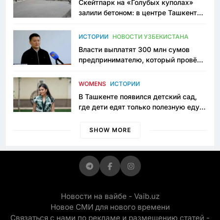
Скейтпарк на «Голубых куполах»
залили бетоном: в центре Ташкента
исчезло ещё одно общественное
пространство
ИСТОРИИ
НОВОСТИ УЗБЕКИСТАНА
Власти выплатят 300 млн сумов
предпринимателю, который провёл
пять лет в тюрьме по незаконному
приговору
WOMENS
ИСТОРИИ
В Ташкенте появился детский сад,
где дети едят только полезную еду.
Его открыла мама, которая устала
просить «кашу без сахара»
SHOW MORE
Новости на вайбе - Vaib.uz
Новое СМИ для нового времени
Связаться с нами по рекламе и размещению статей -