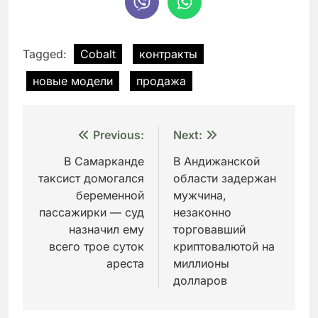
Tagged:
Cobalt
контракты
новые модели
продажа
Навигация
Previous:
Next:
по
В Самарканде
В Андижанской
таксист домогался
области задержан
записям
беременной
мужчина,
пассажирки — суд
незаконно
назначил ему
торговавший
всего трое суток
криптовалютой на
ареста
миллионы
долларов