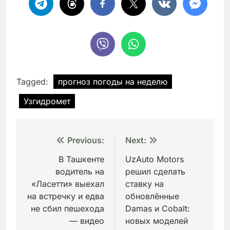
Tagged:
прогноз погоды на неделю
Узгидромет
Навигация
Previous:
Next:
по
В Ташкенте
UzAuto Motors
водитель на
решил сделать
записям
«Ласетти» выехал
ставку на
на встречку и едва
обновлённые
не сбил пешехода
Damas и Cobalt:
— видео
новых моделей