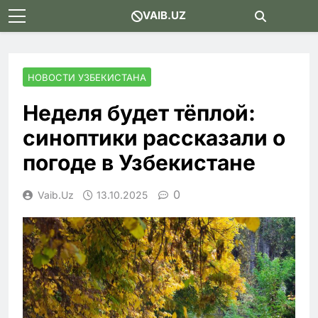
Skip
VAIB.UZ
to
content
НОВОСТИ УЗБЕКИСТАНА
Неделя будет тёплой:
синоптики рассказали о
погоде в Узбекистане
0
Vaib.uz
13.10.2025