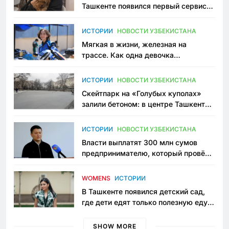
Ташкенте появился первый сервис
зоонянь
ИСТОРИИ
НОВОСТИ УЗБЕКИСТАНА
Мягкая в жизни, железная на
трассе. Как одна девочка
переписывает автоспорт в
Узбекистане
ИСТОРИИ
НОВОСТИ УЗБЕКИСТАНА
Скейтпарк на «Голубых куполах»
залили бетоном: в центре Ташкента
исчезло ещё одно общественное
пространство
ИСТОРИИ
НОВОСТИ УЗБЕКИСТАНА
Власти выплатят 300 млн сумов
предпринимателю, который провёл
пять лет в тюрьме по незаконному
приговору
WOMENS
ИСТОРИИ
В Ташкенте появился детский сад,
где дети едят только полезную еду.
Его открыла мама, которая устала
просить «кашу без сахара»
SHOW MORE