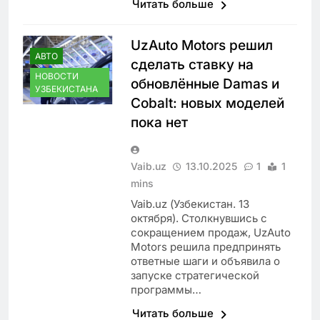
Читать больше
UzAuto Motors решил
АВТО
сделать ставку на
НОВОСТИ
обновлённые Damas и
УЗБЕКИСТАНА
Cobalt: новых моделей
пока нет
Vaib.uz
13.10.2025
1
1
mins
Vaib.uz (Узбекистан. 13
октября). Столкнувшись с
сокращением продаж, UzAuto
Motors решила предпринять
ответные шаги и объявила о
запуске стратегической
программы…
Читать больше