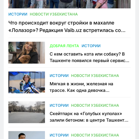
ИСТОРИИ
НОВОСТИ УЗБЕКИСТАНА
Что происходит вокруг стройки в махалле
«Лолазор»? Редакция Vaib.uz встретилась со
всеми сторонами конфликта
ДОБРАЯ ЛЕНТА
ИСТОРИИ
С кем оставить кота или собаку? В
Ташкенте появился первый сервис
зоонянь
ИСТОРИИ
НОВОСТИ УЗБЕКИСТАНА
Мягкая в жизни, железная на
трассе. Как одна девочка
переписывает автоспорт в
Узбекистане
ИСТОРИИ
НОВОСТИ УЗБЕКИСТАНА
Скейтпарк на «Голубых куполах»
залили бетоном: в центре Ташкента
исчезло ещё одно общественное
пространство
ИСТОРИИ
НОВОСТИ УЗБЕКИСТАНА