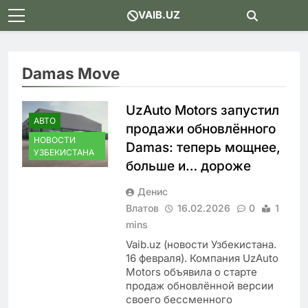
Skip
VAIB.UZ
to
content
Damas Move
UzAuto Motors запустил
АВТО
продажи обновлённого
НОВОСТИ
Damas: теперь мощнее,
УЗБЕКИСТАНА
больше и… дороже
Денис
Влатов
16.02.2026
0
1
mins
Vaib.uz (новости Узбекистана.
16 февраля). Компания UzAuto
Motors объявила о старте
продаж обновлённой версии
своего бессменного