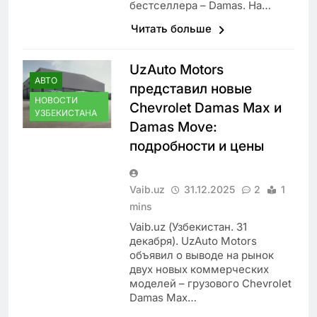
бестселлера – Damas. На…
Читать больше
UzAuto Motors
АВТО
представил новые
НОВОСТИ
Chevrolet Damas Max и
УЗБЕКИСТАНА
Damas Move:
подробности и цены
Vaib.uz
31.12.2025
2
1
mins
Vaib.uz (Узбекистан. 31
декабря). UzAuto Motors
объявил о выводе на рынок
двух новых коммерческих
моделей – грузового Chevrolet
Damas Max…