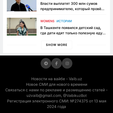
Власти выплатят 300 млн сумов
предпринимателю, который провёл
пять лет в тюрьме по незаконному
приговору
WOMENS
ИСТОРИИ
В Ташкенте появился детский сад,
где дети едят только полезную еду.
Его открыла мама, которая устала
просить «кашу без сахара»
SHOW MORE
Новости на вайбе - Vaib.uz
Новое СМИ для нового времени
Связаться с нами по рекламе и размещению статей -
uzvaib@gmail.com,
@VaibikuzBot
Регистрация электронного СМИ: №274375 от 13 мая
2024 года