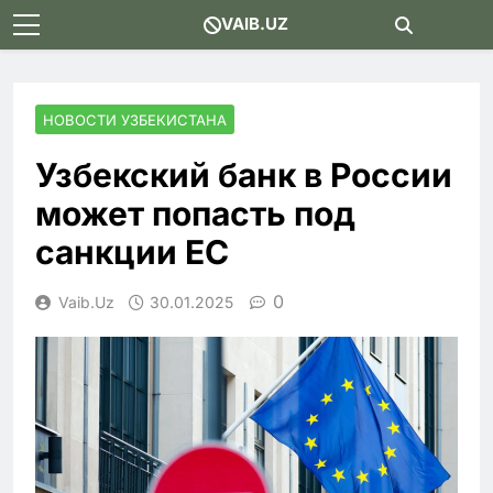
Skip
VAIB.UZ
to
content
НОВОСТИ УЗБЕКИСТАНА
Узбекский банк в России
может попасть под
санкции ЕС
0
Vaib.uz
30.01.2025