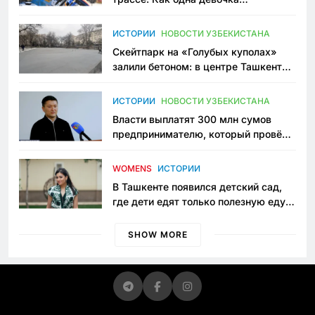
переписывает автоспорт в
Узбекистане
ИСТОРИИ
НОВОСТИ УЗБЕКИСТАНА
Скейтпарк на «Голубых куполах»
залили бетоном: в центре Ташкента
исчезло ещё одно общественное
пространство
ИСТОРИИ
НОВОСТИ УЗБЕКИСТАНА
Власти выплатят 300 млн сумов
предпринимателю, который провёл
пять лет в тюрьме по незаконному
приговору
WOMENS
ИСТОРИИ
В Ташкенте появился детский сад,
где дети едят только полезную еду.
Его открыла мама, которая устала
просить «кашу без сахара»
SHOW MORE