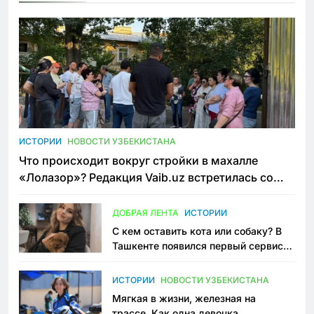
ИСТОРИИ
НОВОСТИ УЗБЕКИСТАНА
Что происходит вокруг стройки в махалле
«Лолазор»? Редакция Vaib.uz встретилась со
всеми сторонами конфликта
ДОБРАЯ ЛЕНТА
ИСТОРИИ
С кем оставить кота или собаку? В
Ташкенте появился первый сервис
зоонянь
ИСТОРИИ
НОВОСТИ УЗБЕКИСТАНА
Мягкая в жизни, железная на
трассе. Как одна девочка