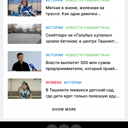
ИСТОРИИ
НОВОСТИ УЗБЕКИСТАНА
Мягкая в жизни, железная на
трассе. Как одна девочка
переписывает автоспорт в
Узбекистане
ИСТОРИИ
НОВОСТИ УЗБЕКИСТАНА
Скейтпарк на «Голубых куполах»
залили бетоном: в центре Ташкента
исчезло ещё одно общественное
пространство
ИСТОРИИ
НОВОСТИ УЗБЕКИСТАНА
Власти выплатят 300 млн сумов
предпринимателю, который провёл
пять лет в тюрьме по незаконному
приговору
WOMENS
ИСТОРИИ
В Ташкенте появился детский сад,
где дети едят только полезную еду.
Его открыла мама, которая устала
просить «кашу без сахара»
SHOW MORE