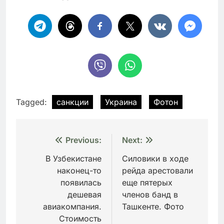
Tagged:
санкции
Украина
Фотон
Навигация
Previous:
Next:
по
В Узбекистане
Силовики в ходе
наконец-то
рейда арестовали
записям
появилась
еще пятерых
дешевая
членов банд в
авиакомпания.
Ташкенте. Фото
Стоимость