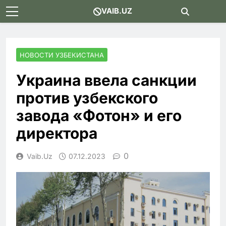
Skip
VAIB.UZ
to
content
НОВОСТИ УЗБЕКИСТАНА
Украина ввела санкции
против узбекского
завода «Фотон» и его
директора
0
Vaib.uz
07.12.2023