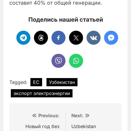
составит 40% от общей генерации.
Поделись нашей статьей
Tagged:
ЕС
Узбекистан
экспорт электроэнергии
Навигация
Previous:
Next:
по
Новый год без
Uzbekistan