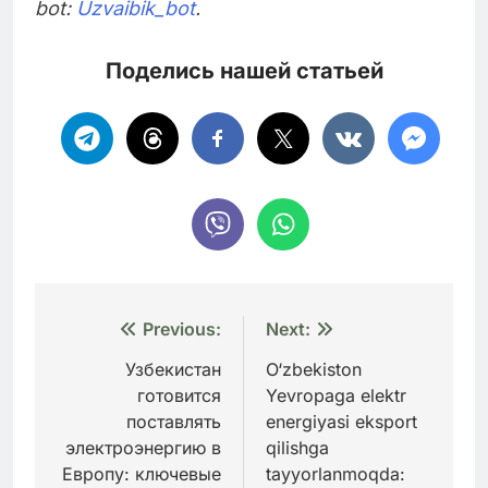
bot:
Uzvaibik_bot
.
Поделись нашей статьей
Навигация
Previous:
Next:
по
Узбекистан
O‘zbekiston
готовится
Yevropaga elektr
записям
поставлять
energiyasi eksport
электроэнергию в
qilishga
Европу: ключевые
tayyorlanmoqda: