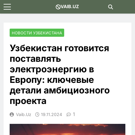
Skip
VAIB.UZ
to
content
НОВОСТИ УЗБЕКИСТАНА
Узбекистан готовится
поставлять
электроэнергию в
Европу: ключевые
детали амбициозного
проекта
1
Vaib.uz
19.11.2024