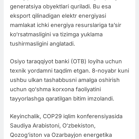
generatsiya obyektlari quriladi. Bu esa
eksport qilinadigan elektr energiyasi
mamlakat ichki energiya resurslariga ta’sir
ko‘rsatmasligini va tizimga yuklama
tushirmasligini anglatadi.
Osiyo taraqqiyot banki (OTB) loyiha uchun
texnik yordamni taqdim etgan. 8-noyabr kuni
ushbu ulkan tashabbusni amalga oshirish
uchun qo‘shma korxona faoliyatini
tayyorlashga qaratilgan bitim imzolandi.
Keyinchalik, COP29 iqlim konferensiyasida
Saudiya Arabistoni, O‘zbekiston,
Qozog‘iston va Ozarbayjon energetika