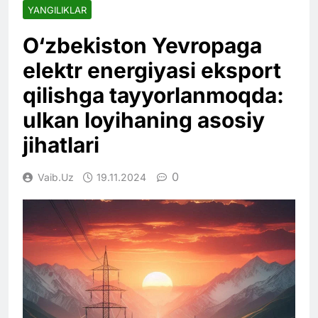
YANGILIKLAR
O‘zbekiston Yevropaga
elektr energiyasi eksport
qilishga tayyorlanmoqda:
ulkan loyihaning asosiy
jihatlari
0
Vaib.uz
19.11.2024