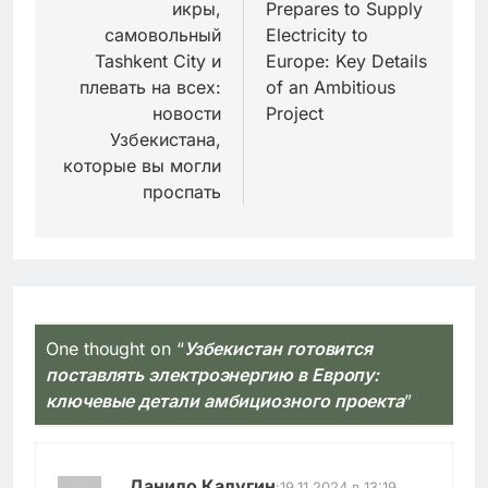
икры,
Prepares to Supply
записям
самовольный
Electricity to
Tashkent City и
Europe: Key Details
плевать на всех:
of an Ambitious
новости
Project
Узбекистана,
которые вы могли
проспать
One thought on “
Узбекистан готовится
поставлять электроэнергию в Европу:
ключевые детали амбициозного проекта
”
Данило Калугин
:
19.11.2024 в 13:19