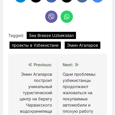
Tagged:
Sea Breeze Uzbekistan
проекты в Узбекистане
Эмин Агаларов
Навигация
Previous:
Next:
по
Эмин Агаларов
Одни проблемы:
построит
узбекистанцы
записям
уникальный
продолжают
туристический
жаловаться на
центр на берегу
покупаемые
Чарвакского
автомобили и
водохранилища
плохую работу