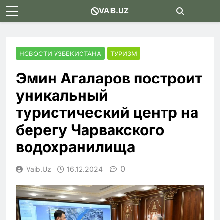
Skip
VAIB.UZ
to
content
НОВОСТИ УЗБЕКИСТАНА
ТУРИЗМ
Эмин Агаларов построит
уникальный
туристический центр на
берегу Чарвакского
водохранилища
0
Vaib.uz
16.12.2024