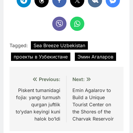
Tagged:
Sea Breeze Uzbekistan
проекты в Узбекистане
Эмин Агаларов
Навигация
Previous:
Next:
по
Piskent tumanidagi
Emin Agalarov to
fojia: yangi turmush
Build a Unique
записям
qurgan juftlik
Tourist Center on
to‘ydan keyingi kuni
the Shores of the
halok bo‘ldi
Charvak Reservoir