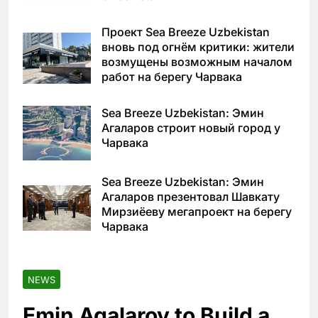
Проект Sea Breeze Uzbekistan
вновь под огнём критики: жители
возмущены возможным началом
работ на берегу Чарвака
Sea Breeze Uzbekistan: Эмин
Агаларов строит новый город у
Чарвака
Sea Breeze Uzbekistan: Эмин
Агаларов презентовал Шавкату
Мирзиёеву мегапроект на берегу
Чарвака
NEWS
Emin Agalarov to Build a