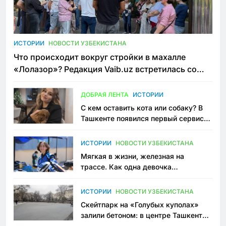
ИСТОРИИ
НОВОСТИ УЗБЕКИСТАНА
Что происходит вокруг стройки в махалле
«Лолазор»? Редакция Vaib.uz встретилась со
всеми сторонами конфликта
ДОБРАЯ ЛЕНТА
ИСТОРИИ
С кем оставить кота или собаку? В
Ташкенте появился первый сервис
зоонянь
ИСТОРИИ
НОВОСТИ УЗБЕКИСТАНА
Мягкая в жизни, железная на
трассе. Как одна девочка
переписывает автоспорт в
Узбекистане
ИСТОРИИ
НОВОСТИ УЗБЕКИСТАНА
Скейтпарк на «Голубых куполах»
залили бетоном: в центре Ташкента
исчезло ещё одно общественное