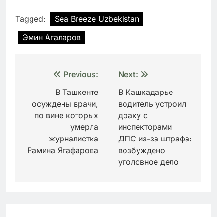
Tagged:
Sea Breeze Uzbekistan
Эмин Агаларов
Навигация
Previous:
Next:
по
В Ташкенте
В Кашкадарье
осуждены врачи,
водитель устроил
записям
по вине которых
драку с
умерла
инспекторами
журналистка
ДПС из-за штрафа:
Рамина Ягафарова
возбуждено
уголовное дело