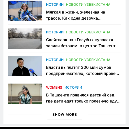
ИСТОРИИ
НОВОСТИ УЗБЕКИСТАНА
Мягкая в жизни, железная на
трассе. Как одна девочка
переписывает автоспорт в
Узбекистане
ИСТОРИИ
НОВОСТИ УЗБЕКИСТАНА
Скейтпарк на «Голубых куполах»
залили бетоном: в центре Ташкента
исчезло ещё одно общественное
пространство
ИСТОРИИ
НОВОСТИ УЗБЕКИСТАНА
Власти выплатят 300 млн сумов
предпринимателю, который провёл
пять лет в тюрьме по незаконному
приговору
WOMENS
ИСТОРИИ
В Ташкенте появился детский сад,
где дети едят только полезную еду.
Его открыла мама, которая устала
просить «кашу без сахара»
SHOW MORE