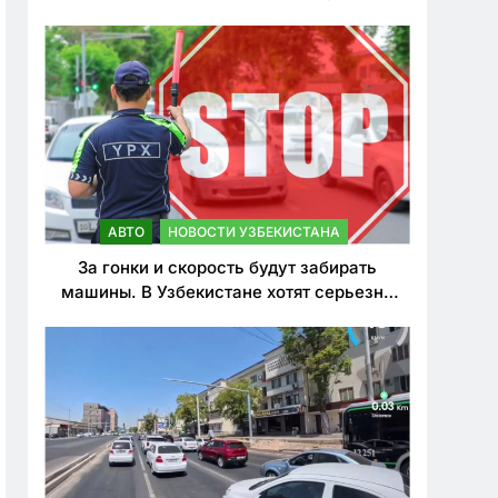
врезался в дерево
АВТО
НОВОСТИ УЗБЕКИСТАНА
За гонки и скорость будут забирать
машины. В Узбекистане хотят серьезно
ужесточить наказания для лихачей