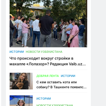
ИСТОРИИ
НОВОСТИ УЗБЕКИСТАНА
Что происходит вокруг стройки в
махалле «Лолазор»? Редакция Vaib.uz
встретилась со всеми сторонами
конфликта
ДОБРАЯ ЛЕНТА
ИСТОРИИ
С кем оставить кота или
собаку? В Ташкенте появился
первый сервис зоонянь
ИСТОРИИ
НОВОСТИ УЗБЕКИСТАНА