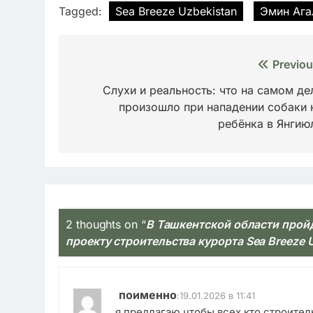
Tagged:
Sea Breeze Uzbekistan
Эмин Ага
Навигация
Previou
по
Слухи и реальность: что на самом де
произошло при нападении собаки 
записям
ребёнка в Янгию
2 thoughts on “
В Ташкентской области прой
проекту строительства курорта Sea Breeze 
поименно
:
19.01.2026 в 11:41
я предлагаю чтобы всех кто строите