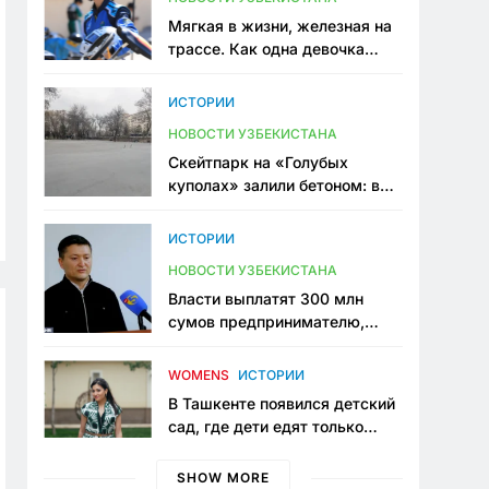
Мягкая в жизни, железная на
трассе. Как одна девочка
переписывает автоспорт в
Узбекистане
ИСТОРИИ
НОВОСТИ УЗБЕКИСТАНА
Скейтпарк на «Голубых
куполах» залили бетоном: в
центре Ташкента исчезло ещё
одно общественное
ИСТОРИИ
пространство
НОВОСТИ УЗБЕКИСТАНА
Власти выплатят 300 млн
сумов предпринимателю,
который провёл пять лет в
тюрьме по незаконному
WOMENS
ИСТОРИИ
приговору
В Ташкенте появился детский
сад, где дети едят только
полезную еду. Его открыла
мама, которая устала просить
SHOW MORE