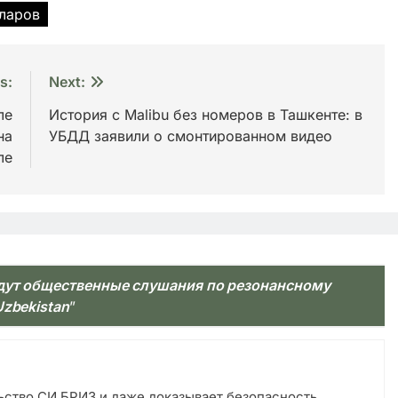
ларов
s:
Next:
ле
История с Malibu без номеров в Ташкенте: в
на
УБДД заявили о смонтированном видео
ле
дут общественные слушания по резонансному
Uzbekistan
”
льство СИ БРИЗ и даже доказывает безопасность