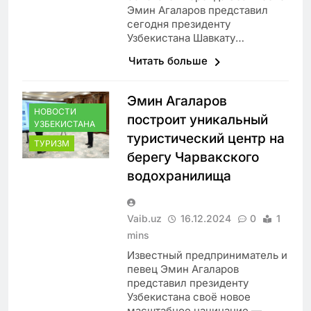
Эмин Агаларов представил
сегодня президенту
Узбекистана Шавкату…
Читать больше
Эмин Агаларов
НОВОСТИ
построит уникальный
УЗБЕКИСТАНА
туристический центр на
ТУРИЗМ
берегу Чарвакского
водохранилища
Vaib.uz
16.12.2024
0
1
mins
Известный предприниматель и
певец Эмин Агаларов
представил президенту
Узбекистана своё новое
масштабное начинание —