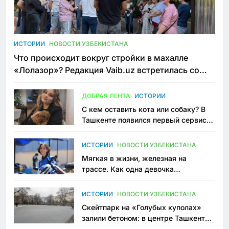
ИСТОРИИ
НОВОСТИ УЗБЕКИСТАНА
Что происходит вокруг стройки в махалле
«Лолазор»? Редакция Vaib.uz встретилась со
всеми сторонами конфликта
ДОБРАЯ ЛЕНТА
ИСТОРИИ
С кем оставить кота или собаку? В
Ташкенте появился первый сервис
зоонянь
ИСТОРИИ
НОВОСТИ УЗБЕКИСТАНА
Мягкая в жизни, железная на
трассе. Как одна девочка
переписывает автоспорт в
Узбекистане
ИСТОРИИ
НОВОСТИ УЗБЕКИСТАНА
Скейтпарк на «Голубых куполах»
залили бетоном: в центре Ташкента
исчезло ещё одно общественное