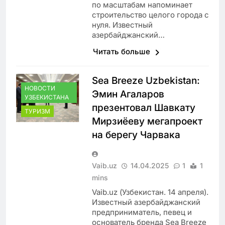
по масштабам напоминает
строительство целого города с
нуля. Известный
азербайджанский…
Читать больше
Sea Breeze Uzbekistan:
НОВОСТИ
Эмин Агаларов
УЗБЕКИСТАНА
презентовал Шавкату
ТУРИЗМ
Мирзиёеву мегапроект
на берегу Чарвака
Vaib.uz
14.04.2025
1
1
mins
Vaib.uz (Узбекистан. 14 апреля).
Известный азербайджанский
предприниматель, певец и
основатель бренда Sea Breeze