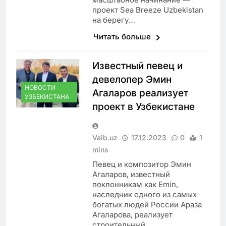
проект Sea Breeze Uzbekistan
на берегу…
Читать больше
Известный певец и
девелопер Эмин
НОВОСТИ
Агаларов реализует
УЗБЕКИСТАНА
проект в Узбекистане
Vaib.uz
17.12.2023
0
1
mins
Певец и композитор Эмин
Агаларов, известный
поклонникам как Emin,
наследник одного из самых
богатых людей России Араза
Агаларова, реализует
строительный…