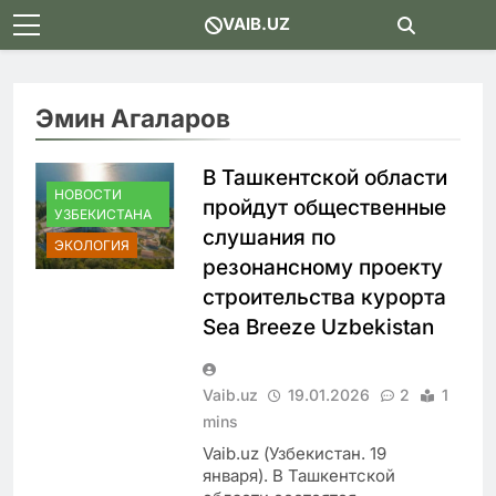
Skip
VAIB.UZ
to
content
Эмин Агаларов
В Ташкентской области
НОВОСТИ
пройдут общественные
УЗБЕКИСТАНА
слушания по
ЭКОЛОГИЯ
резонансному проекту
строительства курорта
Sea Breeze Uzbekistan
Vaib.uz
19.01.2026
2
1
mins
Vaib.uz (Узбекистан. 19
января). В Ташкентской