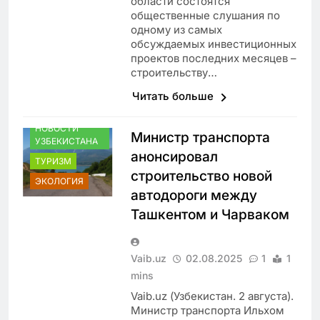
области состоятся
общественные слушания по
одному из самых
обсуждаемых инвестиционных
проектов последних месяцев –
строительству…
Читать больше
НОВОСТИ
Министр транспорта
УЗБЕКИСТАНА
анонсировал
ТУРИЗМ
строительство новой
ЭКОЛОГИЯ
автодороги между
Ташкентом и Чарваком
Vaib.uz
02.08.2025
1
1
mins
Vaib.uz (Узбекистан. 2 августа).
Министр транспорта Ильхом