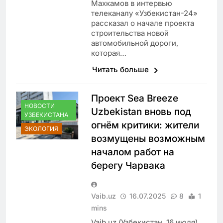
Махкамов в интервью
телеканалу «Узбекистан-24»
рассказал о начале проекта
строительства новой
автомобильной дороги,
которая…
Читать больше
Проект Sea Breeze
НОВОСТИ
Uzbekistan вновь под
УЗБЕКИСТАНА
огнём критики: жители
ЭКОЛОГИЯ
возмущены возможным
началом работ на
берегу Чарвака
Vaib.uz
16.07.2025
8
1
mins
Vaib.uz (Узбекистан. 16 июля).