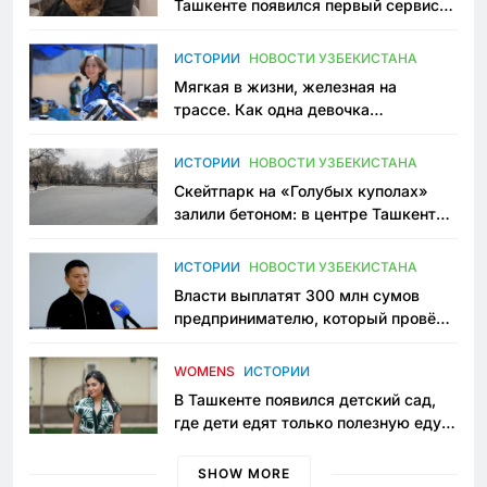
Ташкенте появился первый сервис
зоонянь
ИСТОРИИ
НОВОСТИ УЗБЕКИСТАНА
Мягкая в жизни, железная на
трассе. Как одна девочка
переписывает автоспорт в
Узбекистане
ИСТОРИИ
НОВОСТИ УЗБЕКИСТАНА
Скейтпарк на «Голубых куполах»
залили бетоном: в центре Ташкента
исчезло ещё одно общественное
пространство
ИСТОРИИ
НОВОСТИ УЗБЕКИСТАНА
Власти выплатят 300 млн сумов
предпринимателю, который провёл
пять лет в тюрьме по незаконному
приговору
WOMENS
ИСТОРИИ
В Ташкенте появился детский сад,
где дети едят только полезную еду.
Его открыла мама, которая устала
просить «кашу без сахара»
SHOW MORE