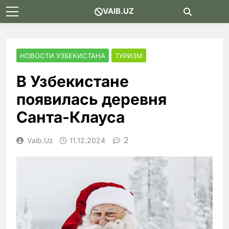
Skip
VAIB.UZ
to
content
НОВОСТИ УЗБЕКИСТАНА
ТУРИЗМ
В Узбекистане
появилась деревня
Санта-Клауса
2
Vaib.uz
11.12.2024