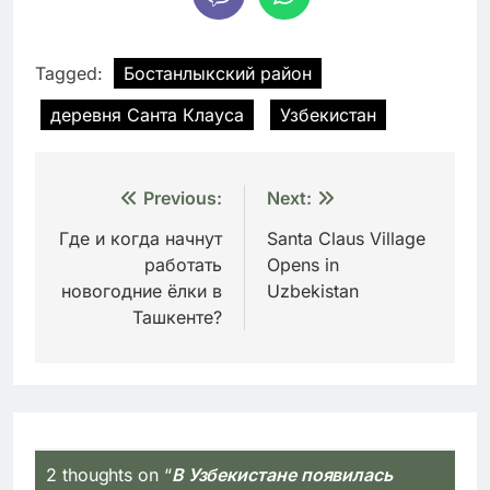
Tagged:
Бостанлыкский район
деревня Санта Клауса
Узбекистан
Навигация
Previous:
Next:
по
Где и когда начнут
Santa Claus Village
работать
Opens in
записям
новогодние ёлки в
Uzbekistan
Ташкенте?
2 thoughts on “
В Узбекистане появилась