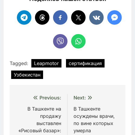
Tagged:
Leapmotor
сертификация
Узбекистан
Навигация
Previous:
Next:
по
В Ташкенте на
В Ташкенте
продажу
осуждены врачи,
записям
выставлен
по вине которых
«Рисовый базар»:
умерла