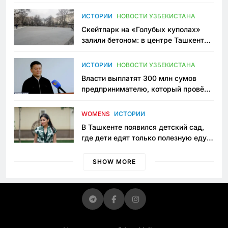
переписывает автоспорт в
Узбекистане
ИСТОРИИ
НОВОСТИ УЗБЕКИСТАНА
Скейтпарк на «Голубых куполах»
залили бетоном: в центре Ташкента
исчезло ещё одно общественное
пространство
ИСТОРИИ
НОВОСТИ УЗБЕКИСТАНА
Власти выплатят 300 млн сумов
предпринимателю, который провёл
пять лет в тюрьме по незаконному
приговору
WOMENS
ИСТОРИИ
В Ташкенте появился детский сад,
где дети едят только полезную еду.
Его открыла мама, которая устала
просить «кашу без сахара»
SHOW MORE