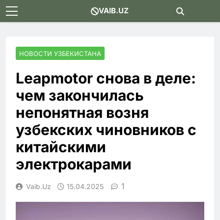
Skip
VAIB.UZ
to
content
НОВОСТИ УЗБЕКИСТАНА
Leapmotor снова в деле:
чем закончилась
непонятная возня
узбекских чиновников с
китайскими
электрокарами
1
Vaib.uz
15.04.2025