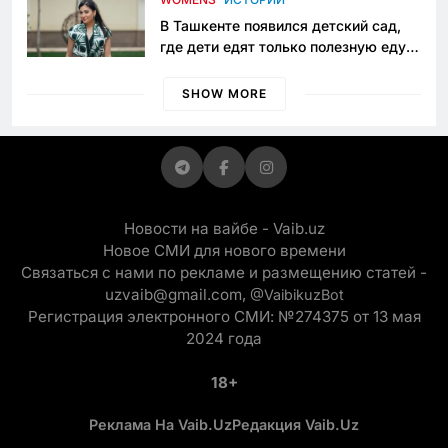
В Ташкенте появился детский сад,
где дети едят только полезную еду.
Его открыла мама, которая устала
просить «кашу без сахара»
SHOW MORE
Новости на вайбе - Vaib.uz
Новое СМИ для нового времени
Связаться с нами по рекламе и размещению статей -
uzvaib@gmail.com,
@VaibikuzBot
Регистрация электронного СМИ: №274375 от 13 мая
2024 года
18+
Реклама На Vaib.uz
Редакция Vaib.uz