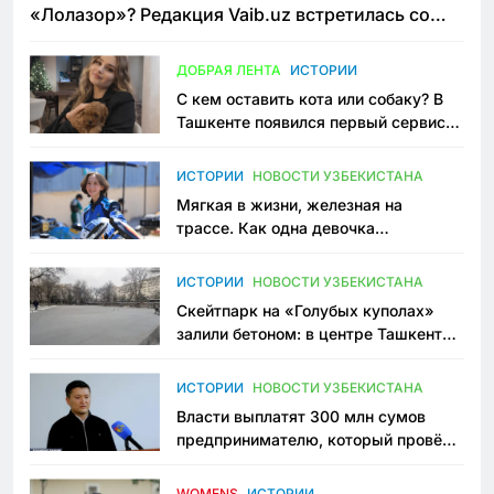
«Лолазор»? Редакция Vaib.uz встретилась со
всеми сторонами конфликта
ДОБРАЯ ЛЕНТА
ИСТОРИИ
С кем оставить кота или собаку? В
Ташкенте появился первый сервис
зоонянь
ИСТОРИИ
НОВОСТИ УЗБЕКИСТАНА
Мягкая в жизни, железная на
трассе. Как одна девочка
переписывает автоспорт в
Узбекистане
ИСТОРИИ
НОВОСТИ УЗБЕКИСТАНА
Скейтпарк на «Голубых куполах»
залили бетоном: в центре Ташкента
исчезло ещё одно общественное
пространство
ИСТОРИИ
НОВОСТИ УЗБЕКИСТАНА
Власти выплатят 300 млн сумов
предпринимателю, который провёл
пять лет в тюрьме по незаконному
приговору
WOMENS
ИСТОРИИ