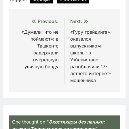
Навигация
Previous:
Next:
по
«Думали, что не
«Гуру трейдинга»
поймают»: в
оказался
записям
Ташкенте
выпускником
задержали
школы: в
очередную
Узбекистане
уличную банду
разоблачили 17-
летнего интернет-
мошенника
One thought on “
Экостикеры без паники:
въезд в Ташкент пока не запрещают
”