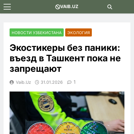
Skip
VAIB.UZ
to
content
НОВОСТИ УЗБЕКИСТАНА
ЭКОЛОГИЯ
Экостикеры без паники:
въезд в Ташкент пока не
запрещают
1
Vaib.uz
31.01.2026