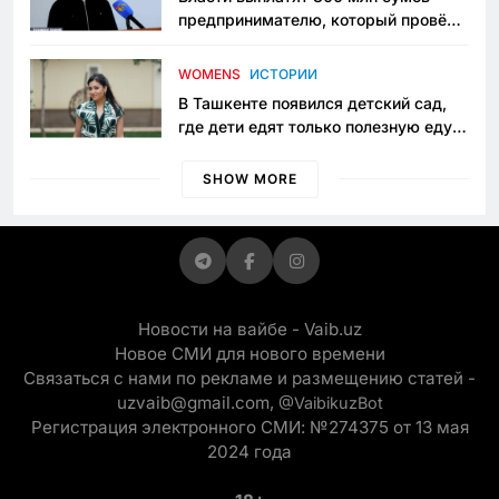
предпринимателю, который провёл
пять лет в тюрьме по незаконному
приговору
WOMENS
ИСТОРИИ
В Ташкенте появился детский сад,
где дети едят только полезную еду.
Его открыла мама, которая устала
просить «кашу без сахара»
SHOW MORE
Новости на вайбе - Vaib.uz
Новое СМИ для нового времени
Связаться с нами по рекламе и размещению статей -
uzvaib@gmail.com,
@VaibikuzBot
Регистрация электронного СМИ: №274375 от 13 мая
2024 года