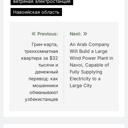
ветряная электростанция
Навоийская область
Навигация
Previous:
Next:
по
Грин-карта,
An Arab Company
трехкомнатная
Will Build a Large
записям
квартира за $32
Wind Power Plant in
тысячи и
Navoi, Capable of
денежный
Fully Supplying
перевод: как
Electricity to a
мошенники
Large City
обманывают
узбекистанцев