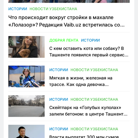
ИСТОРИИ
НОВОСТИ УЗБЕКИСТАНА
Что происходит вокруг стройки в махалле
«Лолазор»? Редакция Vaib.uz встретилась со
всеми сторонами конфликта
ДОБРАЯ ЛЕНТА
ИСТОРИИ
С кем оставить кота или собаку? В
Ташкенте появился первый сервис
зоонянь
ИСТОРИИ
НОВОСТИ УЗБЕКИСТАНА
Мягкая в жизни, железная на
трассе. Как одна девочка
переписывает автоспорт в
Узбекистане
ИСТОРИИ
НОВОСТИ УЗБЕКИСТАНА
Скейтпарк на «Голубых куполах»
залили бетоном: в центре Ташкента
исчезло ещё одно общественное
пространство
ИСТОРИИ
НОВОСТИ УЗБЕКИСТАНА
Власти выплатят 300 млн сумов