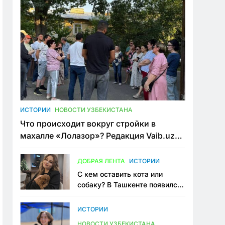
ИСТОРИИ
НОВОСТИ УЗБЕКИСТАНА
Что происходит вокруг стройки в
махалле «Лолазор»? Редакция Vaib.uz
встретилась со всеми сторонами
конфликта
ДОБРАЯ ЛЕНТА
ИСТОРИИ
С кем оставить кота или
собаку? В Ташкенте появился
первый сервис зоонянь
ИСТОРИИ
НОВОСТИ УЗБЕКИСТАНА