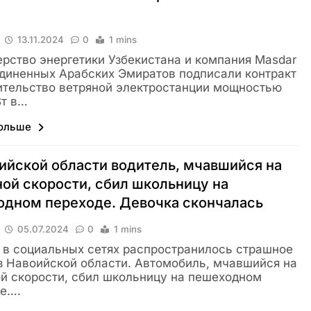
13.11.2024
0
1 mins
рство энергетики Узбекистана и компания Masdar
диненных Арабских Эмиратов подписали контракт
ительство ветряной электростанции мощностью
Вт в…
больше
ийской области водитель, мчавшийся на
ой скорости, сбил школьницу на
одном переходе. Девочка скончалась
05.07.2024
0
1 mins
 в социальных сетях распространилось страшное
з Навоийской области. Автомобиль, мчавшийся на
й скорости, сбил школьницу на пешеходном
де….