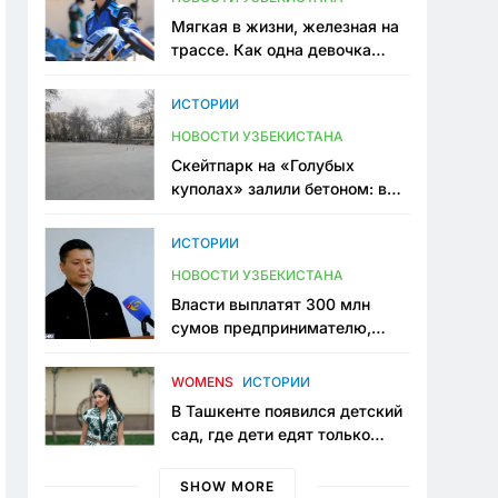
Мягкая в жизни, железная на
трассе. Как одна девочка
переписывает автоспорт в
Узбекистане
ИСТОРИИ
НОВОСТИ УЗБЕКИСТАНА
Скейтпарк на «Голубых
куполах» залили бетоном: в
центре Ташкента исчезло ещё
одно общественное
ИСТОРИИ
пространство
НОВОСТИ УЗБЕКИСТАНА
Власти выплатят 300 млн
сумов предпринимателю,
который провёл пять лет в
тюрьме по незаконному
WOMENS
ИСТОРИИ
приговору
В Ташкенте появился детский
сад, где дети едят только
полезную еду. Его открыла
мама, которая устала просить
SHOW MORE