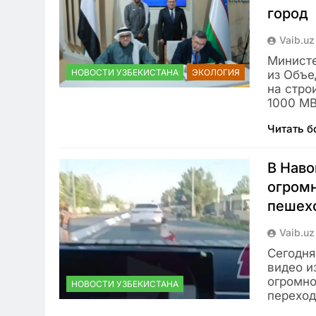
город
Vaib.uz
Министе
НОВОСТИ УЗБЕКИСТАНА
ЭКОЛОГИЯ
из Объе
на стро
1000 М
Читать 
В Наво
огромн
пешех
Vaib.uz
Сегодня
видео и
огромно
НОВОСТИ УЗБЕКИСТАНА
перехо